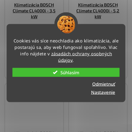
Klimatizácia BOSCH
Klimatizácia BOSCH
Climate CL4000i - 3,5
Climate CL4000i - 5,2
kW
kW
Doručenie do 4 dní
Doručenie do 4 dní
(>3 ks)
(>3 ks)
Cookies vás síce neochladia ako klimatizácia, ale
postarajú sa, aby web fungoval spoľahlivo. Viac
903 €
1 264 €
info nájdete v
zásadách ochrany osobných
údajov
.
DO KOŠÍKA
DO KOŠÍKA
Súhlasím
Odmietnuť
Nastavenie