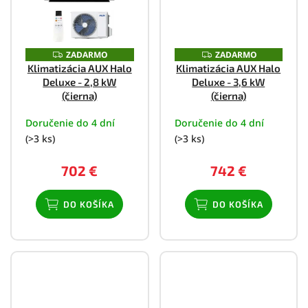
ZADARMO
ZADARMO
Z
Z
A
A
Klimatizácia AUX Halo
Klimatizácia AUX Halo
D
D
Deluxe - 2,8 kW
Deluxe - 3,6 kW
A
A
R
R
(čierna)
(čierna)
M
M
O
O
Doručenie do 4 dní
Doručenie do 4 dní
(>3 ks)
(>3 ks)
702 €
742 €
DO KOŠÍKA
DO KOŠÍKA