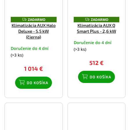
ZADARMO
ZADARMO
Z
Z
A
A
Klimatizácia AUX Halo
Klimatizácia AUX Q
D
D
Deluxe - 5,5 kW
Smart Plus - 2,6 kW
A
A
R
R
(čierna)
M
M
Doručenie do 4 dní
O
O
Doručenie do 4 dní
(>3 ks)
(>3 ks)
512 €
1 014 €
DO KOŠÍKA
DO KOŠÍKA