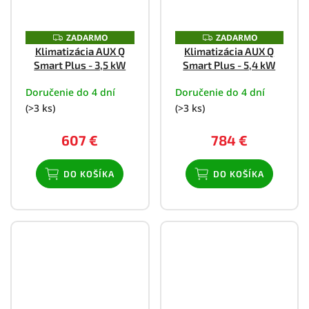
ZADARMO
ZADARMO
Z
Z
A
A
Klimatizácia AUX Q
Klimatizácia AUX Q
D
D
Smart Plus - 3,5 kW
Smart Plus - 5,4 kW
A
A
R
R
M
M
Doručenie do 4 dní
Doručenie do 4 dní
O
O
(>3 ks)
(>3 ks)
607 €
784 €
DO KOŠÍKA
DO KOŠÍKA