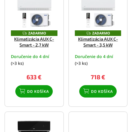
p
i
s
p
r
ZADARMO
ZADARMO
Z
Z
o
A
A
Klimatizácia AUX C-
Klimatizácia AUX C-
D
D
d
Smart - 2,7 kW
Smart - 3,5 kW
A
A
u
R
R
M
M
k
Doručenie do 4 dní
Doručenie do 4 dní
O
O
t
(>3 ks)
(>3 ks)
o
v
633 €
718 €
DO KOŠÍKA
DO KOŠÍKA