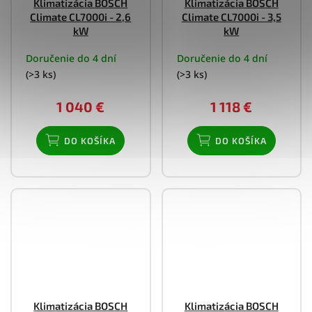
Klimatizácia BOSCH
Klimatizácia BOSCH
Climate CL7000i - 2,6
Climate CL7000i - 3,5
kW
kW
Doručenie do 4 dní
Doručenie do 4 dní
(>3 ks)
(>3 ks)
1 040 €
1 118 €
DO KOŠÍKA
DO KOŠÍKA
Klimatizácia BOSCH
Klimatizácia BOSCH