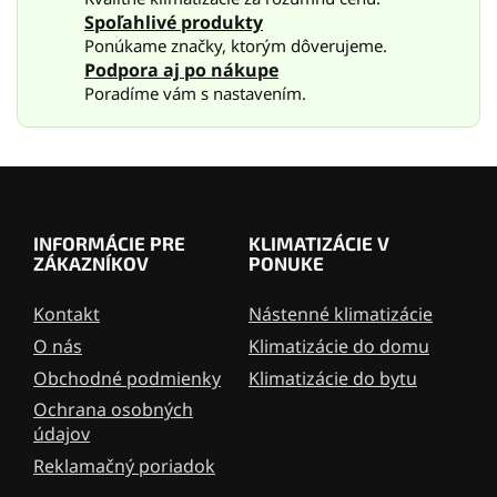
v
Spoľahlivé produkty
k
Ponúkame značky, ktorým dôverujeme.
y
Podpora aj po nákupe
v
Poradíme vám s nastavením.
ý
p
i
s
Z
u
á
p
INFORMÁCIE PRE
KLIMATIZÁCIE V
ä
ZÁKAZNÍKOV
PONUKE
t
i
Kontakt
Nástenné klimatizácie
e
O nás
Klimatizácie do domu
Obchodné podmienky
Klimatizácie do bytu
Ochrana osobných
údajov
Reklamačný poriadok