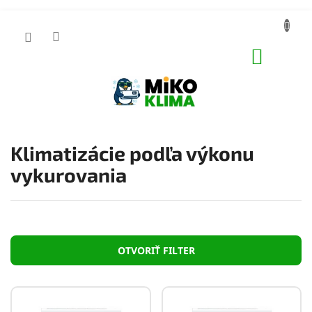
Prejsť
na
obsah
NÁKUP
KOŠÍK
Klimatizácie podľa výkonu
vykurovania
OTVORIŤ FILTER
V
ý