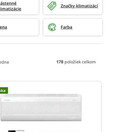
ástenné
Značky klimatizácí
limatizácie
ena
Farba
178
položiek celkom
edne
nka