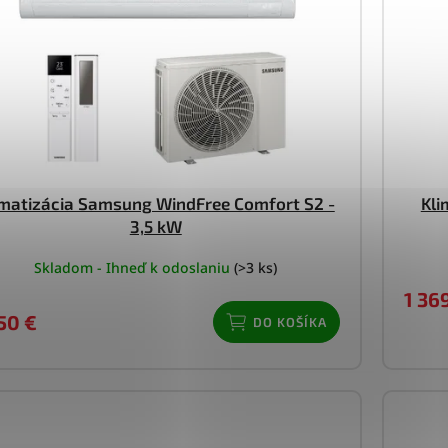
orovnávať parametre
imatizácia Samsung WindFree Comfort S2 -
Kli
3,5 kW
Skladom - Ihneď k odoslaniu
(>3 ks)
1 36
50 €
DO KOŠÍKA