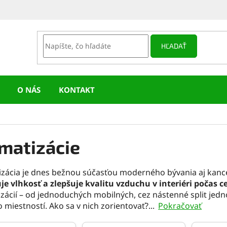
HĽADAŤ
O NÁS
KONTAKT
imatizácie
izácia je dnes bežnou súčasťou moderného bývania aj kance
je vlhkosť a zlepšuje kvalitu vzduchu v interiéri počas 
izácií – od jednoduchých mobilných, cez nástenné split jedno
o miestností. Ako sa v nich zorientovať?
...
Pokračovať