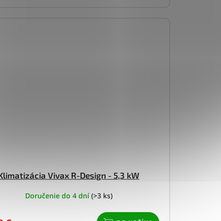
Klimatizácia Vivax R-Design - 5,3 kW
Doručenie do 4 dní
(>3 ks)