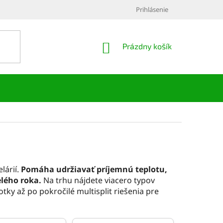
Prihlásenie
NÁKUPNÝ
Prázdny košík
KOŠÍK
lárií.
Pomáha udržiavať príjemnú teplotu,
celého roka.
Na trhu nájdete viacero typov
tky až po pokročilé multisplit riešenia pre