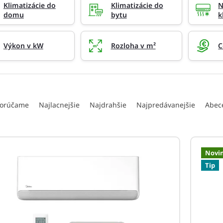
Klimatizácie do
Klimatizácie do
N
domu
bytu
k
Výkon v kW
Rozloha v m²
C
orúčame
Najlacnejšie
Najdrahšie
Najpredávanejšie
Abec
Novi
Tip
ýkon podľa veľkosti miestnosti: