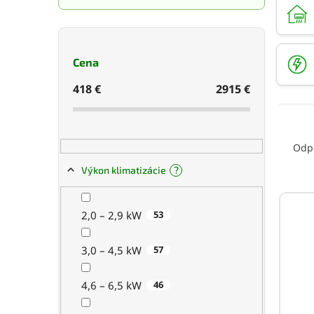
e
l
Cena
418
€
2915
€
R
a
Odp
d
?
Výkon klimatizácie
e
n
V
i
ý
2,0 – 2,9 kW
53
e
p
p
i
3,0 – 4,5 kW
57
r
s
o
p
d
4,6 – 6,5 kW
46
r
u
o
V