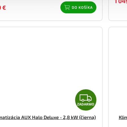
1 04
9 €
DO KOŠÍKA
Z
ZADARMO
A
matizácia AUX Halo Deluxe - 2,8 kW (čierna)
Kli
D