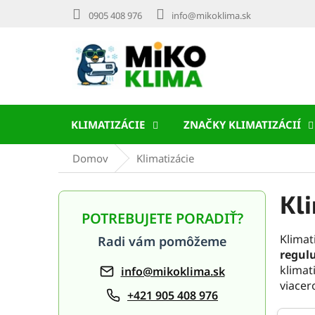
Prejsť
0905 408 976
info@mikoklima.sk
na
obsah
KLIMATIZÁCIE
ZNAČKY KLIMATIZÁCIÍ
Domov
Klimatizácie
Kl
B
o
POTREBUJETE PORADIŤ?
č
Klimat
Radi vám pomôžeme
n
regulu
ý
klimat
info@mikoklima.sk
p
viacer
a
+421 905 408 976
n