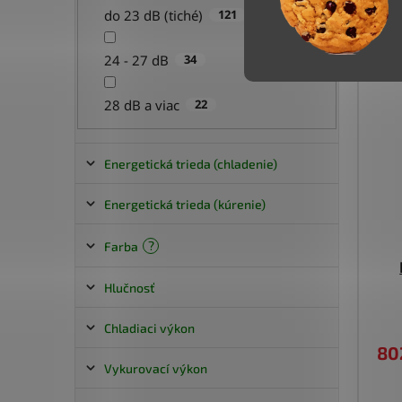
do 23 dB (tiché)
121
24 - 27 dB
34
28 dB a viac
22
Energetická trieda (chladenie)
Energetická trieda (kúrenie)
A+++
67
?
Farba
A+++
16
A++
109
Hlučnosť
Biela
120
A++
61
A+
2
Chladiaci výkon
21 dB
27
Strieborná
23
A+
80
101
Vykurovací výkon
2,0 kW
6
18 dB
2
Čierna
17