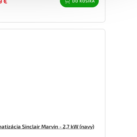
9 €
DO KOŠÍKA
matizácia Sinclair Marvin - 2,7 kW (navy)