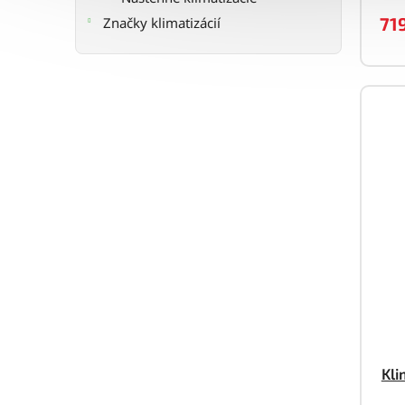
71
Značky klimatizácií
Kli