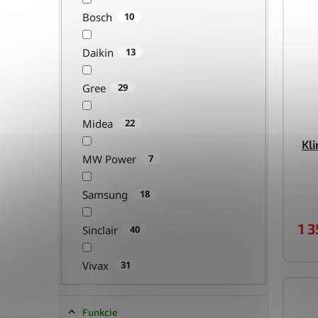
Bosch
10
Daikin
13
Gree
29
P
Midea
22
Kl
MW Power
7
Samsung
18
1 3
Sinclair
40
Vivax
31
Funkcie