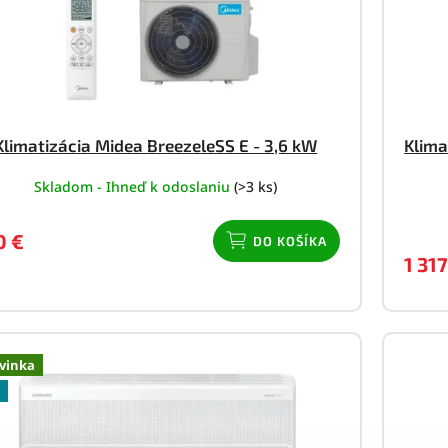
nergetická trieda:
lučnosť:
Klimatizácia Midea BreezeleSS E - 3,6 kW
Klima
unkcie navyše:
Skladom - Ihneď k odoslaniu
(>3 ks)
0 €
DO KOŠÍKA
1 317
lepšenie kvality vzduchu
vinka