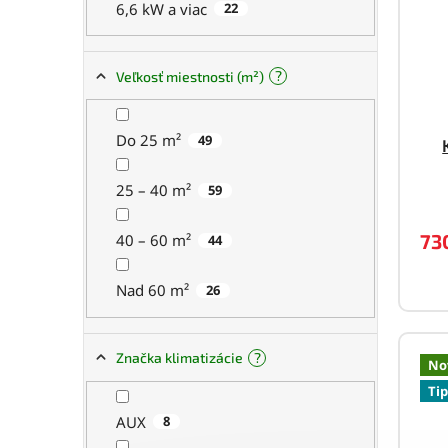
k
6,6 kW a viac
22
d
t
u
o
k
E
v
t
?
Veľkosť miestnosti (m²)
o
v
H
Do 25 m²
49
F
25 – 40 m²
59
73
40 – 60 m²
44
Nad 60 m²
26
Z
?
Značka klimatizácie
No
Tip
AUX
8