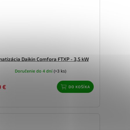
matizácia Daikin Comfora FTXP - 3,5 kW
Doručenie do 4 dní
(>3 ks)
9 €
DO KOŠÍKA