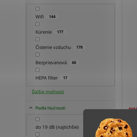
Wifi
144
Kúrenie
177
Čistenie vzduchu
178
Bezprievanová
66
HEPA filter
17
Ďalšie možnosti
Podľa hlučnosti
89
do 19 dB (najtichšie)
50