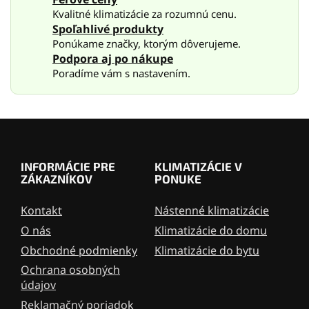
e
Kvalitné klimatizácie za rozumnú cenu.
p
Spoľahlivé produkty
r
v
Ponúkame značky, ktorým dôverujeme.
k
Podpora aj po nákupe
y
Poradíme vám s nastavením.
v
ý
p
i
Z
s
á
u
p
INFORMÁCIE PRE
KLIMATIZÁCIE V
ä
ZÁKAZNÍKOV
PONUKE
t
i
Kontakt
Nástenné klimatizácie
e
O nás
Klimatizácie do domu
Obchodné podmienky
Klimatizácie do bytu
Ochrana osobných
údajov
Reklamačný poriadok