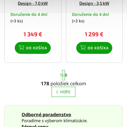
Design - 7,0 kW
Design - 3,5 kW
Doručenie do 4 dní
Doručenie do 4 dní
(>3 ks)
(>3 ks)
1 349 €
1 299 €
DO KOŠÍKA
DO KOŠÍKA
S
1
8
t
r
178
položiek celkom
O
á
v
n
HORE
l
k
o
á
v
d
a
a
Odborné poradenstvo
n
c
Poradíme s výberom klimatizácie.
i
i
e
Férové ceny