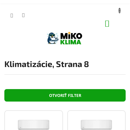
Prejsť
na
obsah
NÁKUP
KOŠÍK
Klimatizácie
, Strana 8
OTVORIŤ FILTER
V
ý
p