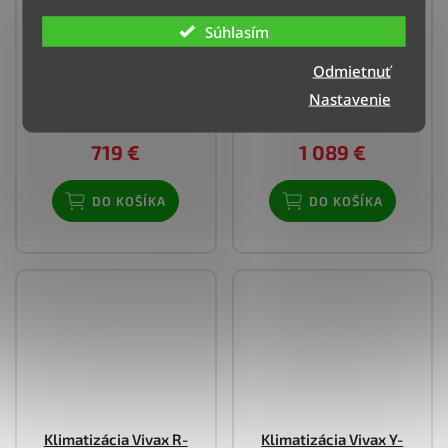
Klimatizácia Vivax R-
Klimatizácia Vivax R-
Design - 3,5 kW
Design - 5,3 kW
Súhlasím
(zrkadlová strieborná)
(zrkadlová strieborná)
Odmietnuť
Doručenie do 4 dní
Doručenie do 4 dní
Nastavenie
(>3 ks)
(>3 ks)
719 €
1 089 €
DO KOŠÍKA
DO KOŠÍKA
Klimatizácia Vivax R-
Klimatizácia Vivax Y-