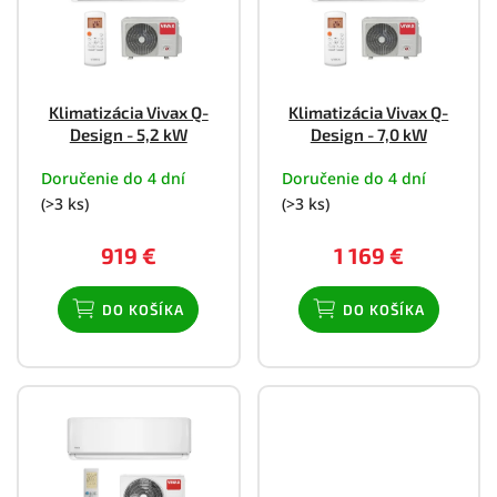
i
s
p
r
o
Klimatizácia Vivax Q-
Klimatizácia Vivax Q-
d
Design - 5,2 kW
Design - 7,0 kW
u
k
Doručenie do 4 dní
Doručenie do 4 dní
t
(>3 ks)
(>3 ks)
o
v
919 €
1 169 €
DO KOŠÍKA
DO KOŠÍKA