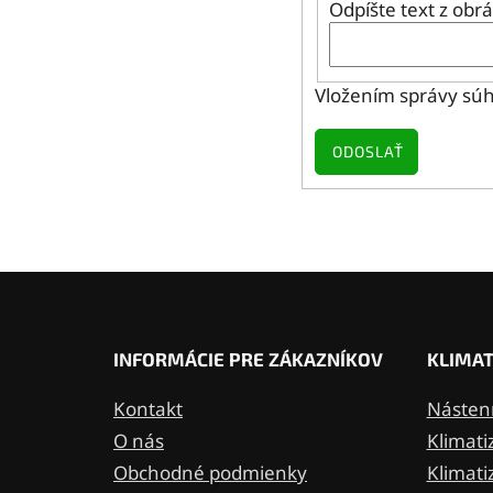
Odpíšte text z obr
Vložením správy súh
ODOSLAŤ
Z
á
p
INFORMÁCIE PRE ZÁKAZNÍKOV
KLIMAT
ä
Kontakt
Nástenn
t
O nás
Klimati
i
Obchodné podmienky
Klimati
e