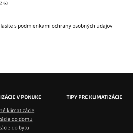
ázka
lasíte s
podmienkami ochrany osobných údajov
IZÁCIE V PONUKE
TIPY PRE KLIMATIZÁCIE
é klimatizácie
zácie do domu
zácie do bytu