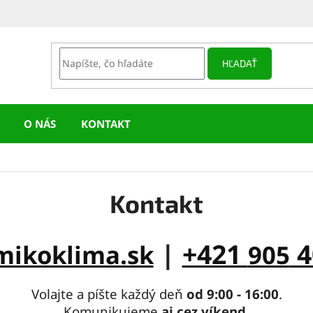
HĽADAŤ
O NÁS
KONTAKT
Kontakt
|
+421
4
mikoklima.sk
905
Volajte a píšte každý deň
od 9:00 - 16:00
.
Komunikujeme
aj cez víkend
.