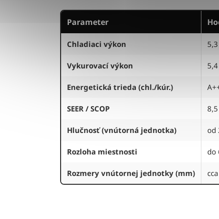
Parameter
Ho
Chladiaci výkon
5,3
Vykurovací výkon
5,4
Energetická trieda (chl./kúr.)
A++
SEER / SCOP
8,5
Hlučnosť (vnútorná jednotka)
od 
Rozloha miestnosti
do 
Rozmery vnútornej jednotky (mm)
cca