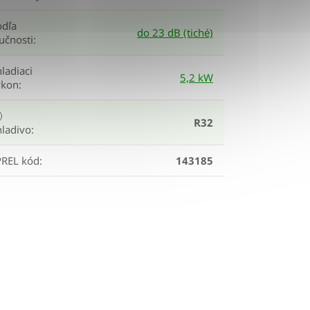
odľa
do 23 dB (tiché)
učnosti
:
ladiaci
5,2 kW
ýkon
:
R32
hladivo
:
PREL kód
:
143185