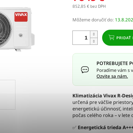
852,85 € bez DPH
Jednotková
Môžeme doručiť do:
13.8.20
cena:
PRIDAŤ 
POTREBUJETE P
Poradíme vám s vý
Ozvite sa nám.
Klimatizácia Vivax R-Des
určená pre väčšie priesto
energetickú účinnosť, inte
počas celého roka – v lete c
✅
Energetická trieda A+++