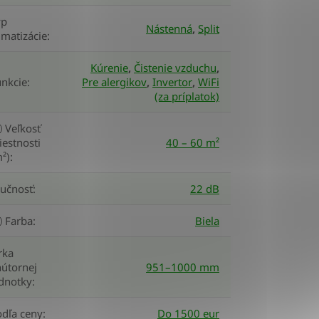
yp
Nástenná
,
Split
imatizácie
:
Kúrenie
,
Čistenie vzduchu
,
unkcie
:
Pre alergikov
,
Invertor
,
WiFi
(za príplatok)
Veľkosť
estnosti
40 – 60 m²
²)
:
lučnosť
:
22 dB
Farba
:
Biela
rka
útornej
951–1000 mm
ednotky
:
odľa ceny
:
Do 1500 eur