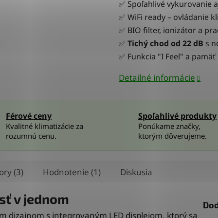
✅ Spoľahlivé vykurovanie aj
✅ WiFi ready – ovládanie kl
✅ BIO filter, ionizátor a pr
✅
Tichý chod od 22 dB
s n
✅ Funkcia "I Feel" a pamä
Detailné informácie
Férové ceny
Spoľahlivé produkty
Kvalitné klimatizácie za
Ponúkame značky,
rozumnú cenu.
ktorým dôverujeme.
ory (3)
Hodnotenie (1)
Diskusia
sť v jednom
Dod
m dizajnom s integrovaným LED displejom, ktorý sa