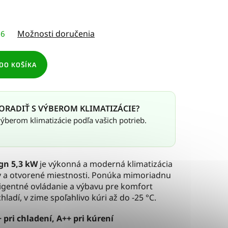
Možnosti doručenia
26
DO KOŠÍKA
ORADIŤ S VÝBEROM KLIMATIZÁCIE?
berom klimatizácie podľa vašich potrieb.
ign 5,3 kW
je výkonná a moderná klimatizácia
ry a otvorené miestnosti. Ponúka mimoriadnu
ligentné ovládanie a výbavu pre komfort
hladí, v zime spoľahlivo kúri až do -25 °C.
 pri chladení, A++ pri kúrení