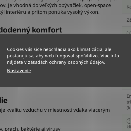
ov. Je vhodná do veľkých obývačiek, open-space
Ka
štýl interiéru a pritom ponúka vysoký výkon.
Z
ždodenný komfort
?
kl
ie cez smartfón
uálnej teploty pri ovládači
Cookies vás síce neochladia ako klimatizácia, ale
M
cké horizontálne aj vertikálne natáčanie lamiel
postarajú sa, aby web fungoval spoľahlivo. Viac info
r
žim
nájdete v
zásadách ochrany osobných údajov
.
 energie aj v pohotovosti
Nastavenie
En
osledného nastavenia
tr
 len ako ventilátor
(c
En
ie
tr
(k
uje kvalitu vzduchu v miestnosti vďaka viacerým
?
kl
, prach, baktérie aj vírusy