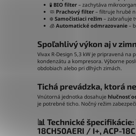
🧪
BIO filter
– zachytáva mikroorgan
🧼
Prachový filter
– filtruje hrubé n
❄️
Samočistiaci režim
– zabraňuje t
🧊
Automatické odmrazovanie
– b
Spoľahlivý výkon aj v zi
Vivax R-Design 5,3 kW je pripravená na 
kondenzátu a kompresora. Výborne poslú
obdobiach alebo pri dlhých zimách.
Tichá prevádzka, ktorá ne
Vnútorná jednotka dosahuje
hlučnosť o
je potrebné ticho. Nočný režim zabezpeč
📊 Technické špecifikácie
18CH50AERI / I+, ACP-18