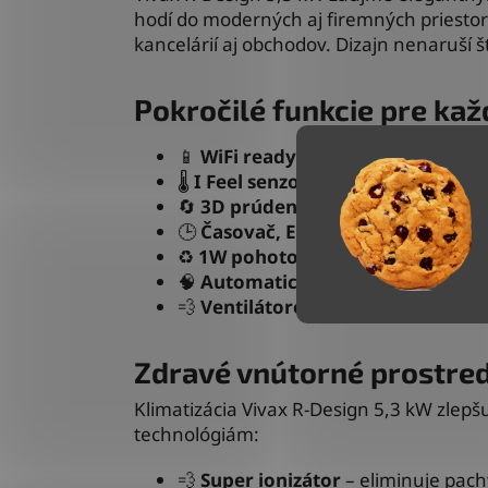
hodí do moderných aj firemných priestor
kancelárií aj obchodov. Dizajn nenaruší 
Pokročilé funkcie pre ka
📱
WiFi ready
– jednoduché ovládan
🌡️
I Feel senzor
– regulácia podľa akt
🔄
3D prúdenie vzduchu
– automati
🕒
Časovač, ECO režim a nočný re
♻️
1W pohotovostný režim
– úspora
🧠
Automatický reštart a pamäť p
💨
Ventilátorový režim
– používanie
Zdravé vnútorné prostred
Klimatizácia Vivax R-Design 5,3 kW zlepš
technológiám:
💨
Super ionizátor
– eliminuje pachy