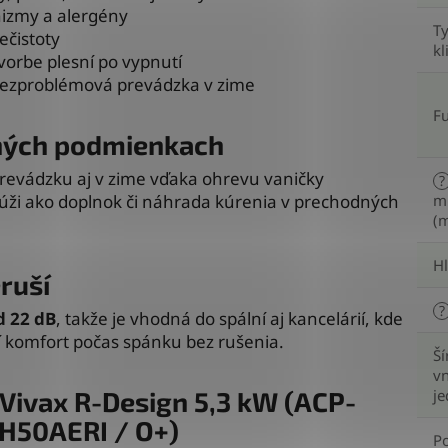
izmy a alergény
T
ečistoty
kl
vorbe plesní po vypnutí
ezproblémová prevádzka v zime
F
mných podmienkach
prevádzku aj v zime vďaka ohrevu vaničky
?
ži ako doplnok či náhrada kúrenia v prechodných
mi
(m
H
ruší
?
d 22 dB
, takže je vhodná do spální aj kancelárií, kde
í komfort počas spánku bez rušenia.
Ší
vn
: Vivax R-Design 5,3 kW (ACP-
j
CH50AERI / O+)
P