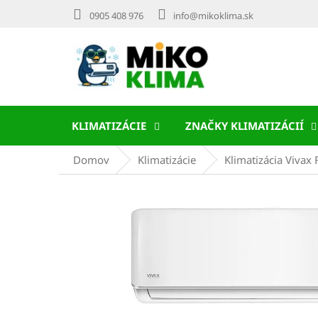
Prejsť
0905 408 976
info@mikoklima.sk
na
obsah
KLIMATIZÁCIE
ZNAČKY KLIMATIZÁCIÍ
Domov
Klimatizácie
Klimatizácia Vivax 