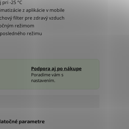
 pri -25 °C
imatizácie z aplikácie v mobile
achový filter pre zdravý vzduch
očným režimom
ť posledného režimu
Podpora aj po nákupe
Poradíme vám s
nastavením.
atočné parametre