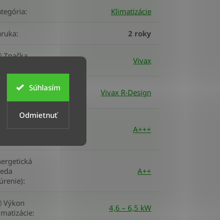
tegória
:
Klimatizácie
áruka
:
2 roky
Značka
Vivax
imatizácie
:
Súhlasím
odelová
Vivax R-Design
ada
:
Odmietnuť
ergetická
ieda
A+++
hladenie)
:
ergetická
ieda
A++
úrenie)
:
Výkon
4,6 – 6,5 kW
imatizácie
: