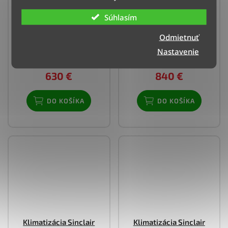
Klimatizácia Midea
Klimatizácia Samsung
Súhlasím
Xtreme Save - 3,5 kW
Cebu S2 - 3,5 kW
Odmietnuť
Doručenie do 4 dní
Zistite dostupnosť –
Nastavenie
(>3 ks)
ozvite sa nám
630 €
840 €
DO KOŠÍKA
DO KOŠÍKA
Klimatizácia Sinclair
Klimatizácia Sinclair