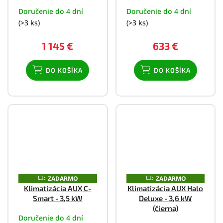
M
Doručenie do 4 dní
Doručenie do 4 dní
O
(>3 ks)
(>3 ks)
1 145 €
633 €
DO KOŠÍKA
DO KOŠÍKA
ZADARMO
ZADARMO
Z
Z
A
A
Klimatizácia AUX C-
Klimatizácia AUX Halo
D
D
Smart - 3,5 kW
Deluxe - 3,6 kW
A
A
R
R
(čierna)
M
M
Doručenie do 4 dní
O
O