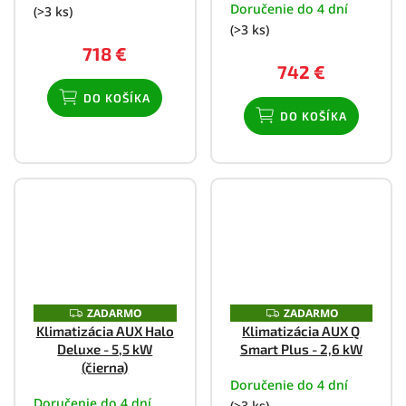
Doručenie do 4 dní
(>3 ks)
(>3 ks)
718 €
742 €
DO KOŠÍKA
DO KOŠÍKA
ZADARMO
ZADARMO
Z
Z
A
A
Klimatizácia AUX Halo
Klimatizácia AUX Q
D
D
Deluxe - 5,5 kW
Smart Plus - 2,6 kW
A
A
R
R
(čierna)
M
M
Doručenie do 4 dní
O
O
Doručenie do 4 dní
(>3 ks)