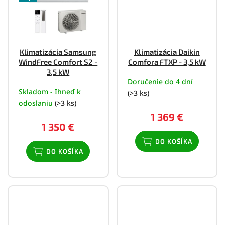
Zlepšenie kvality vzduchu
Klimatizácia Samsung
Klimatizácia Daikin
WindFree Comfort S2 -
Comfora FTXP - 3,5 kW
3,5 kW
Doručenie do 4 dní
Skladom - Ihneď k
(>3 ks)
odoslaniu
(>3 ks)
1 369 €
1 350 €
DO KOŠÍKA
DO KOŠÍKA
Porovnávať parametre