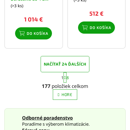
(>3 ks)
512 €
1 014 €
DO KOŠÍKA
DO KOŠÍKA
NAČÍTAŤ 24 ĎALŠÍCH
S
1
8
t
O
r
v
177
položiek celkom
á
l
n
HORE
á
k
d
o
a
v
c
a
Odborné poradenstvo
i
n
Poradíme s výberom klimatizácie.
e
i
e
p