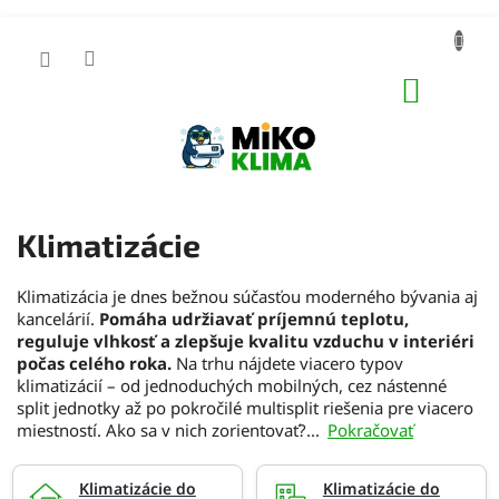
Prejsť
na
obsah
NÁKUP
KOŠÍK
Klimatizácie
Klimatizácia je dnes bežnou súčasťou moderného bývania aj
kancelárií.
Pomáha udržiavať príjemnú teplotu,
reguluje vlhkosť a zlepšuje kvalitu vzduchu v interiéri
počas celého roka.
Na trhu nájdete viacero typov
klimatizácií – od jednoduchých mobilných, cez nástenné
split jednotky až po pokročilé multisplit riešenia pre viacero
miestností. Ako sa v nich zorientovať?
...
Pokračovať
Klimatizácie do
Klimatizácie do