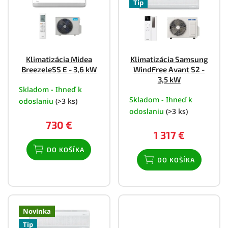
p
Tip
i
s
Výkon podľa veľkosti miestnosti:
p
r
o
Klimatizácia Midea
Klimatizácia Samsung
d
BreezeleSS E - 3,6 kW
WindFree Avant S2 -
u
Energetická trieda:
3,5 kW
k
Skladom - Ihneď k
Skladom - Ihneď k
t
odoslaniu
(>3 ks)
o
odoslaniu
(>3 ks)
Hlučnosť:
v
730 €
1 317 €
Funkcie navyše:
DO KOŠÍKA
DO KOŠÍKA
Novinka
Tip