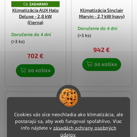
ZADARMO
Z
A
Klimatizácia AUX Halo
Klimatizácia Sinclair
D
Deluxe - 2,8 kW
Marvin - 2,7 kW (navy)
A
R
(čierna)
M
Doručenie do 4 dní
O
Doručenie do 4 dní
(>3 ks)
(>3 ks)
942 €
702 €
DO KOŠÍKA
DO KOŠÍKA
Cookies vás síce neochladia ako klimatizácia, ale
postarajú sa, aby web fungoval spoľahlivo. Viac
info nájdete v
zásadách ochrany osobných
údajov
.