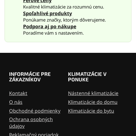
Férové ceny
r
Kvalitné klimatizácie za rozumnú cenu.
v
Spoľahlivé produkty
k
Ponúkame značky, ktorým dôverujeme.
y
Podpora aj po nákupe
v
Poradíme vám s nastavením.
ý
p
i
s
Z
u
á
p
INFORMÁCIE PRE
KLIMATIZÁCIE V
ä
ZÁKAZNÍKOV
PONUKE
t
i
Kontakt
Nástenné klimatizácie
e
O nás
Klimatizácie do domu
Obchodné podmienky
Klimatizácie do bytu
Ochrana osobných
údajov
Reklamačný poriadok