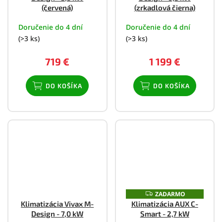
(červená)
(zrkadlová čierna)
Doručenie do 4 dní
Doručenie do 4 dní
(>3 ks)
(>3 ks)
719 €
1 199 €
DO KOŠÍKA
DO KOŠÍKA
ZADARMO
Z
A
Klimatizácia Vivax M-
Klimatizácia AUX C-
D
Design - 7,0 kW
Smart - 2,7 kW
A
R