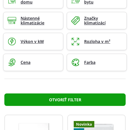
domu
bytu
Nástenné
Značky
klimatizácie
klimatizácí
Výkon v kW
Rozloha v m²
Cena
Farba
OTVORIŤ FILTER
V
ý
Novinka