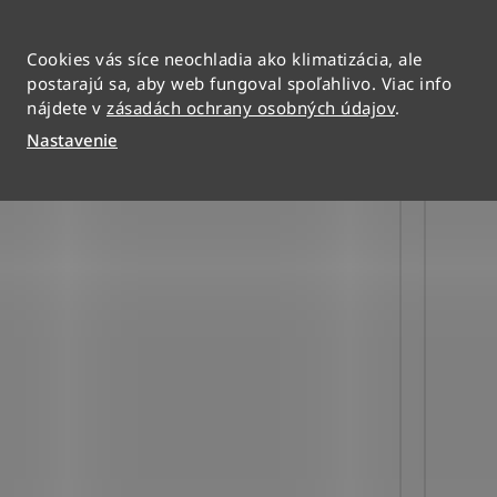
9 €
DO KOŠÍKA
Cookies vás síce neochladia ako klimatizácia, ale
719 
postarajú sa, aby web fungoval spoľahlivo. Viac info
nájdete v
zásadách ochrany osobných údajov
.
Nastavenie