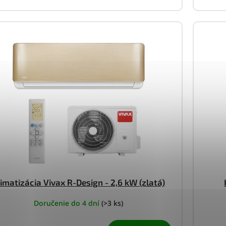
limatizácia Vivax R-Design - 2,6 kW (zlatá)
Doručenie do 4 dní
(>3 ks)