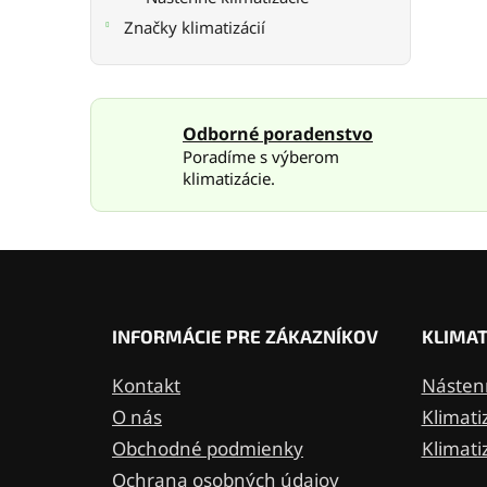
Značky klimatizácií
Odborné poradenstvo
Poradíme s výberom
klimatizácie.
Z
á
p
ä
INFORMÁCIE PRE ZÁKAZNÍKOV
KLIMAT
t
i
Kontakt
Nástenn
e
O nás
Klimati
Obchodné podmienky
Klimati
Ochrana osobných údajov