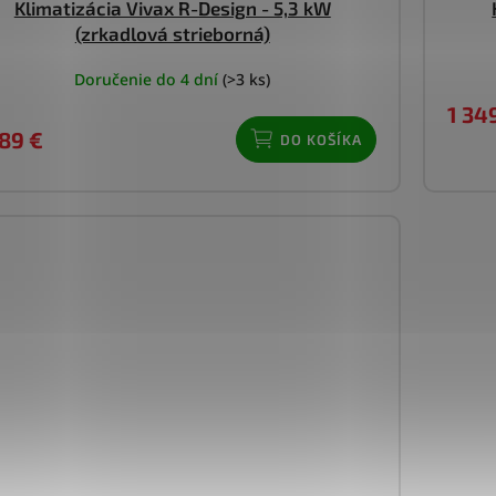
Klimatizácia Vivax R-Design - 5,3 kW
(zrkadlová strieborná)
Doručenie do 4 dní
(>3 ks)
1 34
089 €
DO KOŠÍKA