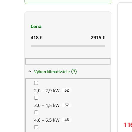
n
e
V
i
l
ý
e
p
p
i
Cena
r
s
o
p
418
€
2915
€
d
r
u
o
k
d
t
u
o
k
?
Výkon klimatizácie
v
t
o
v
2,0 – 2,9 kW
52
3,0 – 4,5 kW
57
4,6 – 6,5 kW
46
1 1