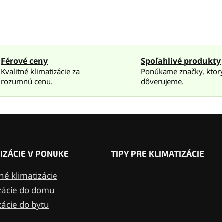
p
r
v
k
y
v
ý
Férové ceny
Spoľahlivé produkty
p
Kvalitné klimatizácie za
Ponúkame značky, kto
i
rozumnú cenu.
dôverujeme.
s
u
IZÁCIE V PONUKE
TIPY PRE KLIMATIZÁCIE
é klimatizácie
zácie do domu
zácie do bytu