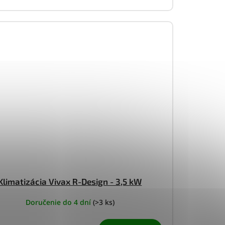
Klimatizácia Vivax R-Design - 3,5 kW
Doručenie do 4 dní
(>3 ks)