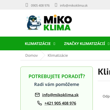
Prejsť
0905 408 976
info@mikoklima.sk
na
obsah
KLIMATIZÁCIE
ZNAČKY KLIMATIZÁCIÍ
Domov
Klimatizácie
Kl
B
o
POTREBUJETE PORADIŤ?
č
Radi vám pomôžeme
n
R
ý
info@mikoklima.sk
a
p
Odp
d
a
+421 905 408 976
e
n