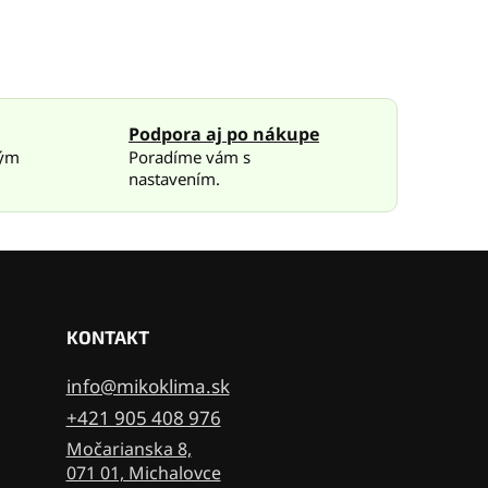
Podpora aj po nákupe
rým
Poradíme vám s
nastavením.
KONTAKT
info@mikoklima.sk
+421 905 408 976
Močarianska 8,
071 01, Michalovce