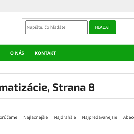
HĽADAŤ
O NÁS
KONTAKT
imatizácie
, Strana 8
orúčame
Najlacnejšie
Najdrahšie
Najpredávanejšie
Abec