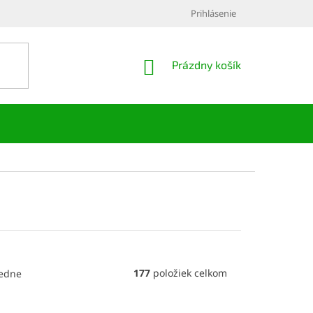
Prihlásenie
NÁKUPNÝ
Prázdny košík
KOŠÍK
177
položiek celkom
edne