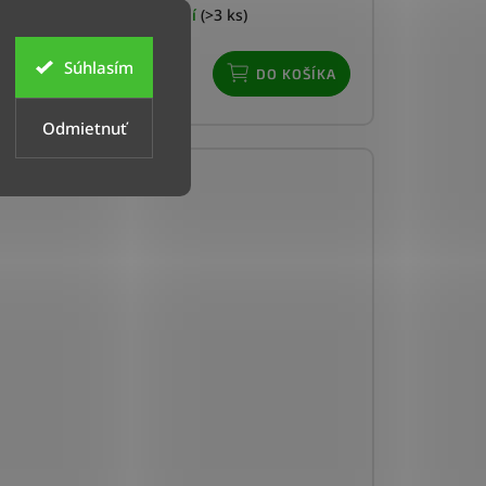
Doručenie do 4 dní
(>3 ks)
Súhlasím
€
DO KOŠÍKA
Odmietnuť