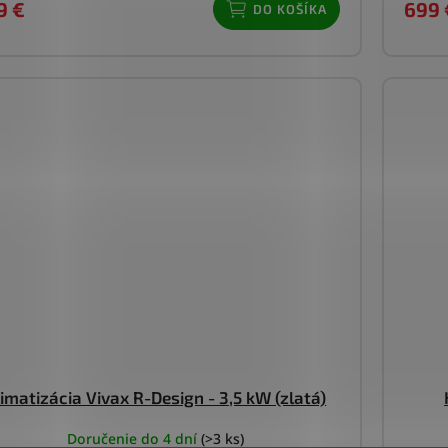
9 €
699 
DO KOŠÍKA
limatizácia Vivax R-Design - 3,5 kW (zlatá)
Doručenie do 4 dní
(>3 ks)