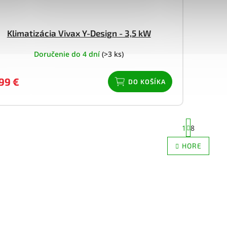
Klimatizácia Vivax Y-Design - 3,5 kW
Doručenie do 4 dní
(>3 ks)
299 €
DO KOŠÍKA
S
1
8
t
r
O
HORE
á
v
n
l
k
á
o
d
v
a
a
c
n
i
i
e
e