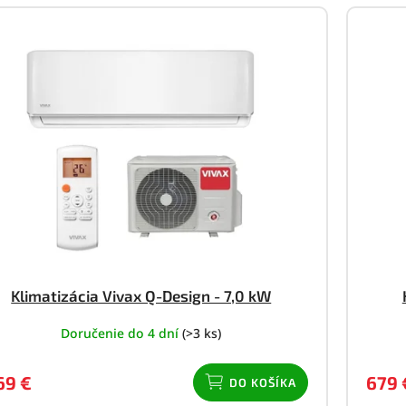
Klimatizácia Vivax Q-Design - 7,0 kW
Doručenie do 4 dní
(>3 ks)
69 €
679 
DO KOŠÍKA