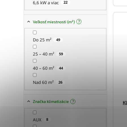
6,6 kW a viac
22
?
Veľkosť miestnosti (m²)
Do 25 m²
49
25 – 40 m²
59
40 – 60 m²
44
Nad 60 m²
26
?
Značka klimatizácie
K
AUX
8