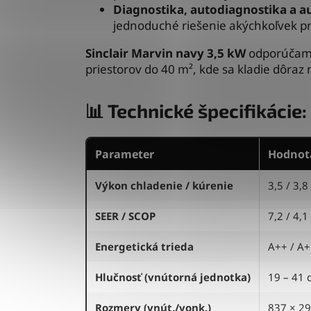
Diagnostika, autodiagnostika a a
jednoduché riešenie akýchkoľvek p
Sinclair Marvin navy 3,5 kW
odporúčame 
priestorov do 40 m², kde sa kladie dôraz 
📊 Technické špecifikácie:
Parameter
Hodnot
Výkon chladenie / kúrenie
3,5 / 3,
SEER / SCOP
7,2 / 4,1
Energetická trieda
A++ / A+
Hlučnosť (vnútorná jednotka)
19 – 41 
Rozmery (vnút./vonk.)
837 × 29