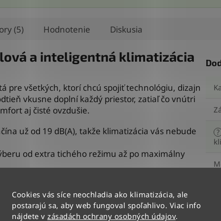
ory (5)
Hodnotenie
Diskusia
lová a inteligentná klimatizácia
Dod
 pre všetkých, ktorí chcú spojiť technológiu, dizajn
Ka
eň vkusne doplní každý priestor, zatiaľ čo vnútri
fort aj čisté ovzdušie.
Z
čína už od 19 dB(A), takže klimatizácia vás nebude
?
kl
beru od extra tichého režimu až po maximálny
M
r
 tam, kde ste vy, nie len pod stropom. Dokonalé
Cookies vás síce neochladia ako klimatizácia, ale
En
maticky upraví teplota aj hlučnosť, takže vás
postarajú sa, aby web fungoval spoľahlivo. Viac info
tr
(c
nájdete v
zásadách ochrany osobných údajov
.