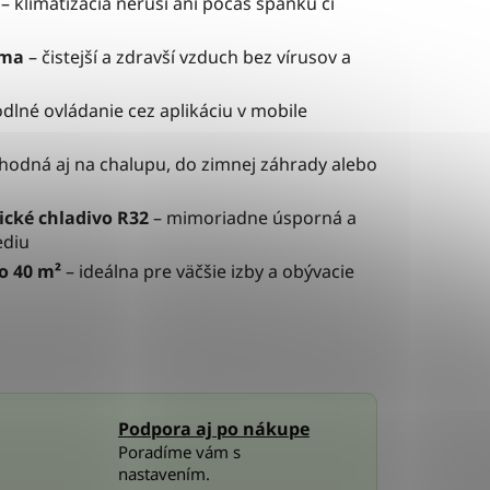
– klimatizácia neruší ani počas spánku či
sma
– čistejší a zdravší vzduch bez vírusov a
dlné ovládanie cez aplikáciu v mobile
hodná aj na chalupu, do zimnej záhrady alebo
ické chladivo R32
– mimoriadne úsporná a
ediu
o 40 m²
– ideálna pre väčšie izby a obývacie
Podpora aj po nákupe
Poradíme vám s
nastavením.