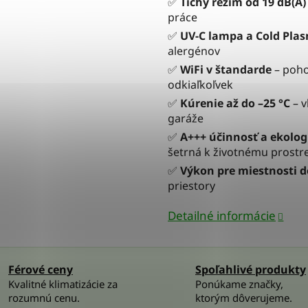
✅
Tichý režim od 19 dB(A)
práce
✅
UV-C lampa a Cold Pla
alergénov
✅
WiFi v štandarde
– poho
odkiaľkoľvek
✅
Kúrenie až do –25 °C
– v
garáže
✅
A+++ účinnosť a ekolog
šetrná k životnému prostr
✅
Výkon pre miestnosti d
priestory
Detailné informácie
Férové ceny
Spoľahlivé produkty
Kvalitné klimatizácie za
Ponúkame značky,
rozumnú cenu.
ktorým dôverujeme.