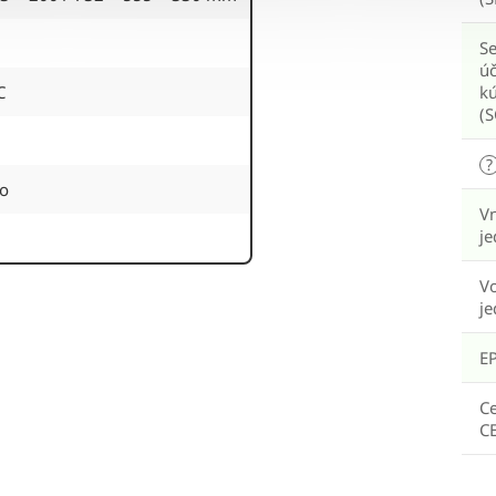
S
úč
C
kú
(
?
no
V
j
Vo
j
E
Ce
C