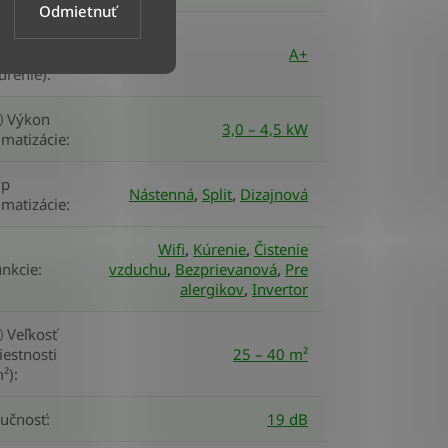
Odmietnuť
ergetická
ieda
A+
úrenie)
:
Výkon
3,0 – 4,5 kW
imatizácie
:
yp
Nástenná
,
Split
,
Dizajnová
imatizácie
:
Wifi
,
Kúrenie
,
Čistenie
unkcie
:
vzduchu
,
Bezprievanová
,
Pre
alergikov
,
Invertor
Veľkosť
estnosti
25 – 40 m²
²)
:
lučnosť
:
19 dB