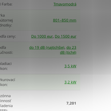
Farba
:
Tmavomodrá
rka
útornej
801–850 mm
ednotky
:
odľa ceny
:
Do 1000 eur
,
Do 1500 eur
odľa
do 19 dB (najtichšie)
,
do 23
učnosti
:
dB (tiché)
ladiaci
3,5 kW
ýkon
:
ykurovací
3,2 kW
ýkon
:
ezónna
innosť
7,201
ladenia
EER)
: