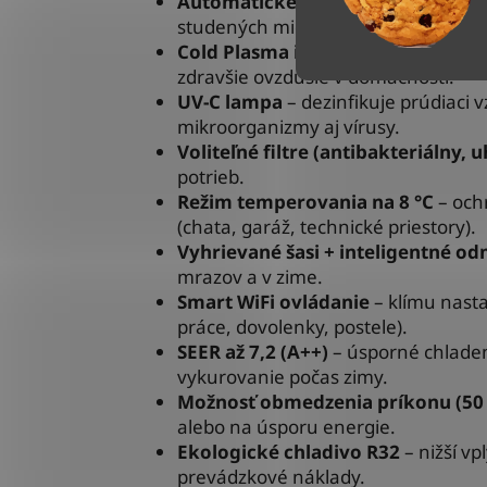
Automatické pohyby lamiel
– zab
studených miest alebo prievanu.
Cold Plasma ionizátor
– účinne neu
zdravšie ovzdušie v domácnosti.
UV-C lampa
– dezinfikuje prúdiaci 
mikroorganizmy aj vírusy.
Voliteľné filtre (antibakteriálny, u
potrieb.
Režim temperovania na 8 °C
– och
(chata, garáž, technické priestory).
Vyhrievané šasi + inteligentné o
mrazov a v zime.
Smart WiFi ovládanie
– klímu nasta
práce, dovolenky, postele).
SEER až 7,2 (A++)
– úsporné chladen
vykurovanie počas zimy.
Možnosť obmedzenia príkonu (50 
alebo na úsporu energie.
Ekologické chladivo R32
– nižší vp
prevádzkové náklady.