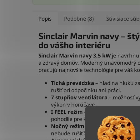
Popis
Podobné (8)
Súvisiace súb
Sinclair Marvin navy – štý
do vášho interiéru
Sinclair Marvin navy 3,5 kW
je navrhnutá
a zdravý domov. Moderný tmavomodrý odti
pracujú najnovšie technológie pre váš kom
Tichá prevádzka
– hladina hluku za
rušiť pri odpočinku ani práci.
7 stupňov ventilátora
– možnosť vý
výkon v horúčave.
I FEEL režim
– sníma teplotu priamo
pohodlie pre každú chvíľu.
Nočný režim
– počas spánku sa auto
nebude rušiť žiadny prievan či hluk.