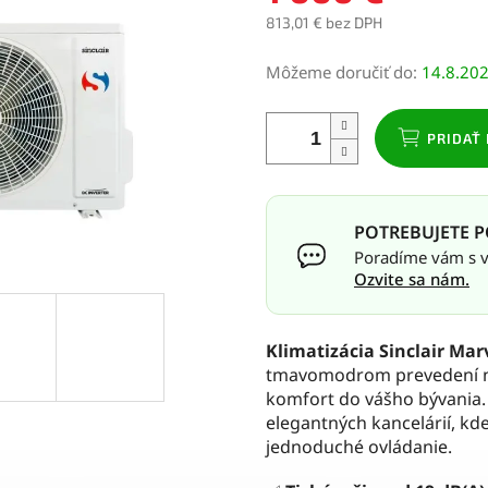
813,01 € bez DPH
Jednotková
Môžeme doručiť do:
14.8.20
cena:
PRIDAŤ 
POTREBUJETE P
Poradíme vám s vý
Ozvite sa nám.
Klimatizácia Sinclair Mar
tmavomodrom prevedení nav
komfort do vášho bývania. J
elegantných kancelárií, kde
jednoduché ovládanie.