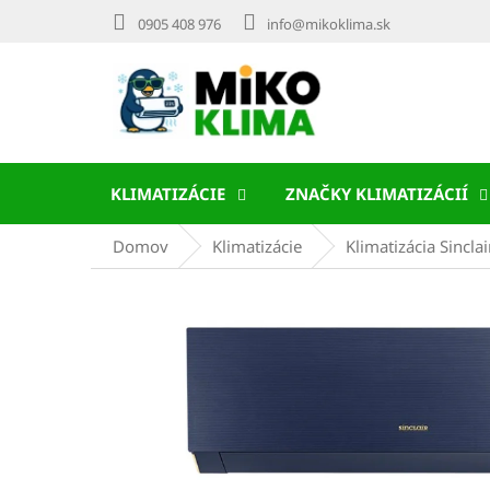
Prejsť
0905 408 976
info@mikoklima.sk
na
obsah
KLIMATIZÁCIE
ZNAČKY KLIMATIZÁCIÍ
Domov
Klimatizácie
Klimatizácia Sincla