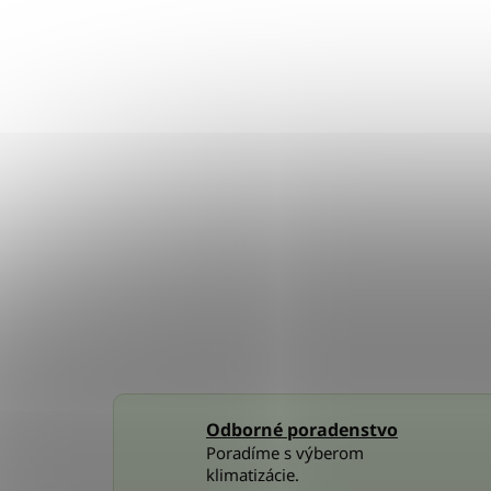
Odborné poradenstvo
Poradíme s výberom
klimatizácie.