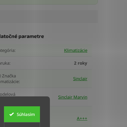
atočné parametre
tegória
:
Klimatizácie
áruka
:
2 roky
Značka
Sinclair
imatizácie
:
odelová
Sinclair Marvin
ada
:
ergetická
Súhlasím
ieda
A+++
hladenie)
: