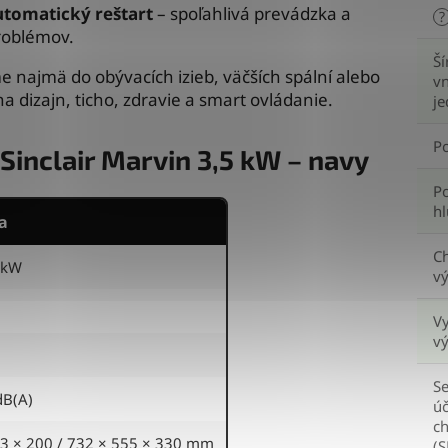
utomatický reštart
– spoľahlivá prevádzka a
?
roblémov.
Ší
najmä do obývacích izieb, väčších spální alebo
vn
na dizajn, ticho, zdravie a smart ovládanie.
j
P
 Sinclair Marvin 3,5 kW – navy
P
hl
a
Ch
8 kW
v
V
v
S
dB(A)
úč
ch
3 × 200 / 732 × 555 × 330 mm
(S