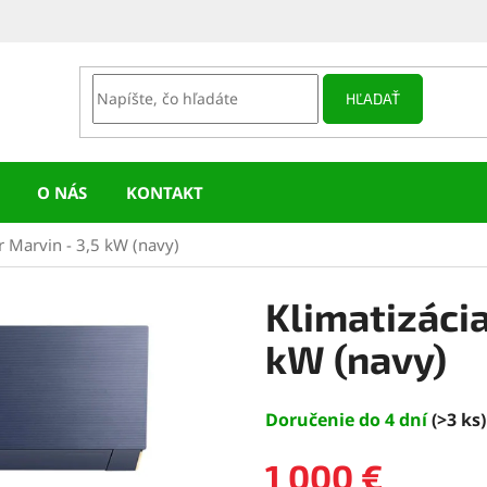
HĽADAŤ
O NÁS
KONTAKT
ir Marvin - 3,5 kW (navy)
Klimatizácia
kW (navy)
Doručenie do 4 dní
(>3 ks)
1 000 €