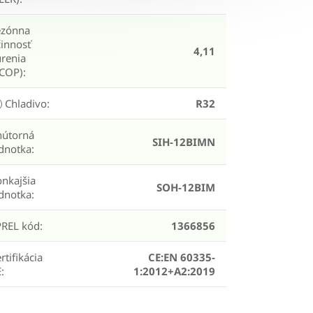
ezónna
innosť
4,11
renia
SCOP)
:
Chladivo
:
R32
nútorná
SIH-12BIMN
ednotka
:
nkajšia
SOH-12BIM
ednotka
:
PREL kód
:
1366856
rtifikácia
CE:EN 60335-
E
:
1:2012+A2:2019