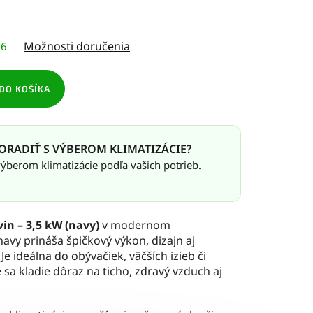
Možnosti doručenia
26
DO KOŠÍKA
ORADIŤ S VÝBEROM KLIMATIZÁCIE?
berom klimatizácie podľa vašich potrieb.
vin – 3,5 kW (navy)
v modernom
y prináša špičkový výkon, dizajn aj
e ideálna do obývačiek, väčších izieb či
 sa kladie dôraz na ticho, zdravý vzduch aj