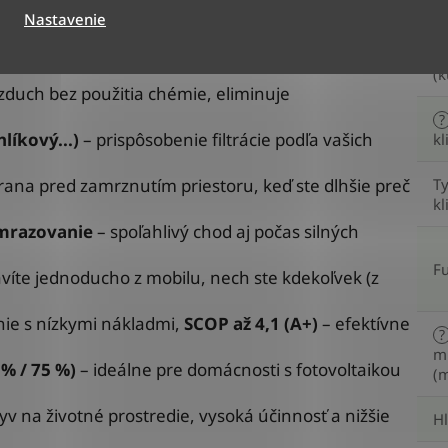
ezpečujú rovnomerné prúdenie vzduchu bez
Nastavenie
En
tralizuje baktérie, vírusy, alergény a pachy pre
tr
(k
vzduch bez použitia chémie, eliminuje
?
hlíkový...)
– prispôsobenie filtrácie podľa vašich
kl
rana pred zamrznutím priestoru, keď ste dlhšie preč
T
kl
dmrazovanie
– spoľahlivý chod aj počas silných
F
víte jednoducho z mobilu, nech ste kdekoľvek (z
ie s nízkymi nákladmi,
SCOP až 4,1 (A+)
– efektívne
?
mi
% / 75 %)
– ideálne pre domácnosti s fotovoltaikou
(m
lyv na životné prostredie, vysoká účinnosť a nižšie
H