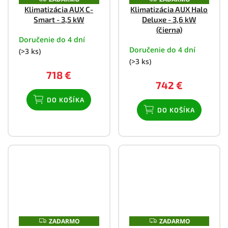
A
A
Klimatizácia AUX C-
Klimatizácia AUX Halo
D
D
Smart - 3,5 kW
Deluxe - 3,6 kW
A
A
R
R
(čierna)
M
M
Doručenie do 4 dní
O
O
Doručenie do 4 dní
(>3 ks)
(>3 ks)
718 €
742 €
DO KOŠÍKA
DO KOŠÍKA
ZADARMO
ZADARMO
Z
Z
A
A