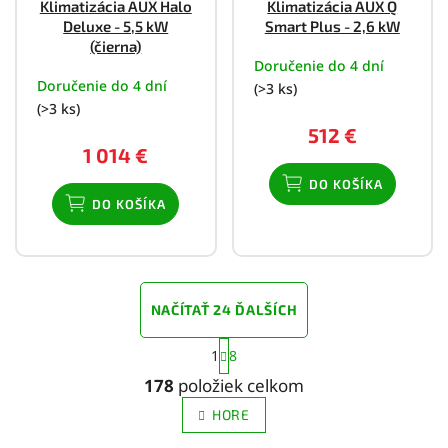
Klimatizácia AUX Halo
Klimatizácia AUX Q
D
D
Deluxe - 5,5 kW
Smart Plus - 2,6 kW
A
A
R
R
(čierna)
M
M
Doručenie do 4 dní
O
O
Doručenie do 4 dní
(>3 ks)
(>3 ks)
512 €
1 014 €
DO KOŠÍKA
DO KOŠÍKA
NAČÍTAŤ 24 ĎALŠÍCH
S
1
8
t
O
r
v
178
položiek celkom
á
l
n
HORE
á
k
d
o