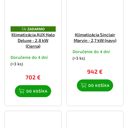
ZADARMO
Z
A
Klimatizácia AUX Halo
Klimatizácia Sinclair
D
Deluxe - 2,8 kW
Marvin - 2,7 kW (navy)
A
R
(čierna)
M
Doručenie do 4 dní
O
Doručenie do 4 dní
(>3 ks)
(>3 ks)
942 €
702 €
DO KOŠÍKA
DO KOŠÍKA