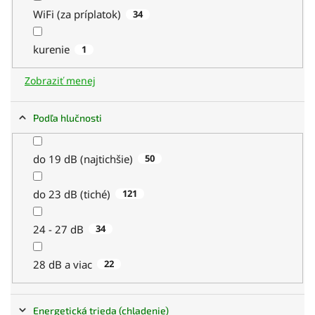
WiFi (za príplatok)
34
kurenie
1
Zobraziť menej
Podľa hlučnosti
do 19 dB (najtichšie)
50
do 23 dB (tiché)
121
24 - 27 dB
34
28 dB a viac
22
Energetická trieda (chladenie)