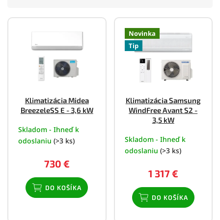
Dizajnová
57
751–800 mm
28
5,6 kW
Ďalšie možnosti
9
V
ý
Novinka
901–950 mm
Ďalšie možnosti
22
p
Tip
i
Ďalšie možnosti
s
p
r
o
Klimatizácia Midea
Klimatizácia Samsung
d
BreezeleSS E - 3,6 kW
WindFree Avant S2 -
u
3,5 kW
k
Skladom - Ihneď k
Skladom - Ihneď k
t
odoslaniu
(>3 ks)
o
odoslaniu
(>3 ks)
v
730 €
1 317 €
DO KOŠÍKA
DO KOŠÍKA