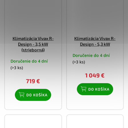
Klimatizácia Vivax R-
Klimatizácia Vivax R-
Design - 3,5 kW
Design - 5,3 kW
(strieborná)
Doručenie do 4 dní
Doručenie do 4 dní
(>3 ks)
(>3 ks)
1 049 €
719 €
DO KOŠÍKA
DO KOŠÍKA