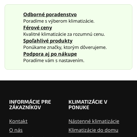
a
v
c
a
Odborné poradenstvo
i
n
Poradíme s výberom klimatizácie.
e
i
e
p
Férové ceny
r
Kvalitné klimatizácie za rozumnú cenu.
v
Spoľahlivé produkty
k
Ponúkame značky, ktorým dôverujeme.
y
Podpora aj po nákupe
v
Poradíme vám s nastavením.
ý
p
i
s
Z
u
á
p
INFORMÁCIE PRE
KLIMATIZÁCIE V
ä
ZÁKAZNÍKOV
PONUKE
t
i
Kontakt
Nástenné klimatizácie
e
O nás
Klimatizácie do domu