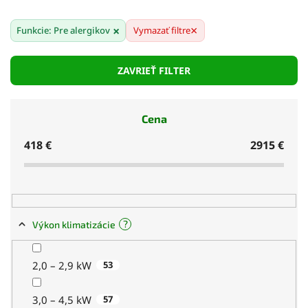
Vstavané filtre (HEPA, uhlíkové, ionizačné)
–
×
×
Funkcie: Pre alergikov
zachytávajú až 99 % alergénov.
Vymazať filtre
Čistenie vzduchu počas celej prevádzky
– bez
ZAVRIEŤ FILTER
nutnosti ďalších čističiek.
Tichý chod vhodný aj do spálne alebo detskej
izby
.
Cena
Zníženie vlhkosti
– menej plesní a roztočov.
418
€
2915
€
Modely s UV-C sterilizáciou alebo plazmovým
čistením vzduchu
.
?
Výkon klimatizácie
2,0 – 2,9 kW
53
3,0 – 4,5 kW
57