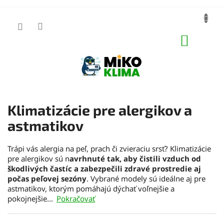
Prejsť
na
obsah
NÁKUP
KOŠÍK
Klimatizácie pre alergikov a
astmatikov
Trápi vás alergia na peľ, prach či zvieraciu srsť? Klimatizácie
pre alergikov sú n
avrhnuté tak, aby čistili vzduch od
škodlivých častíc a zabezpečili zdravé prostredie aj
počas peľovej sezóny
. Vybrané modely sú ideálne aj pre
astmatikov, ktorým pomáhajú dýchať voľnejšie a
pokojnejšie...
Pokračovať