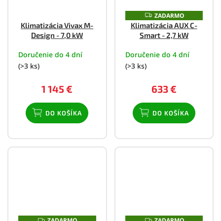
ZADARMO
Z
A
Klimatizácia Vivax M-
Klimatizácia AUX C-
D
Design - 7,0 kW
Smart - 2,7 kW
A
R
M
Doručenie do 4 dní
Doručenie do 4 dní
O
(>3 ks)
(>3 ks)
1 145 €
633 €
DO KOŠÍKA
DO KOŠÍKA
ZADARMO
ZADARMO
Z
Z