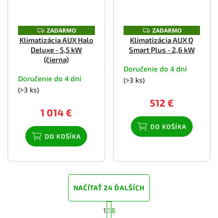
ZADARMO
ZADARMO
Z
Z
A
A
Klimatizácia AUX Halo
Klimatizácia AUX Q
D
D
Deluxe - 5,5 kW
Smart Plus - 2,6 kW
A
A
R
R
(čierna)
M
M
Doručenie do 4 dní
O
O
Doručenie do 4 dní
(>3 ks)
(>3 ks)
512 €
1 014 €
DO KOŠÍKA
DO KOŠÍKA
NAČÍTAŤ 24 ĎALŠÍCH
S
1
8
t
O