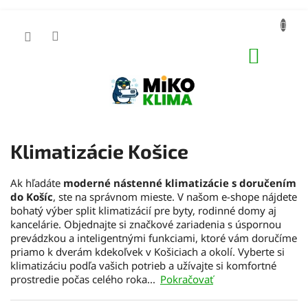
Prejsť
na
obsah
NÁKUP
KOŠÍK
Klimatizácie Košice
Ak hľadáte
moderné nástenné klimatizácie s doručením
do Košíc
, ste na správnom mieste. V našom e-shope nájdete
bohatý výber split klimatizácií pre byty, rodinné domy aj
kancelárie. Objednajte si značkové zariadenia s úspornou
prevádzkou a inteligentnými funkciami, ktoré vám doručíme
priamo k dverám kdekoľvek v Košiciach a okolí. Vyberte si
klimatizáciu podľa vašich potrieb a užívajte si komfortné
prostredie počas celého roka...
Pokračovať