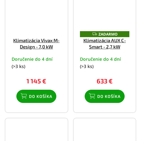
ZADARMO
Z
A
Klimatizácia Vivax M-
Klimatizácia AUX C-
D
Design - 7,0 kW
Smart - 2,7 kW
A
R
M
Doručenie do 4 dní
Doručenie do 4 dní
O
(>3 ks)
(>3 ks)
1 145 €
633 €
DO KOŠÍKA
DO KOŠÍKA