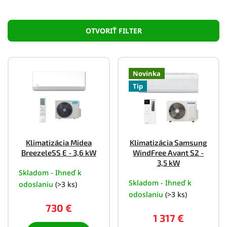
Široký sortiment značiek
– AUX, Bosch, Daikin,
Gree, Midea, Samsung, Sincliar, Vivax
OTVORIŤ FILTER
Rýchle a spoľahlivé doručenie
do Košíc aj okolia
V
Energeticky úsporné modely
s triedou A+++
ý
Novinka
p
Tichý chod, HEPA filtre, Wi-Fi ovládanie
Tip
i
s
Zákaznícka podpora a pomoc s výberom
p
r
o
Klimatizácia Midea
Klimatizácia Samsung
d
BreezeleSS E - 3,6 kW
WindFree Avant S2 -
u
3,5 kW
k
Skladom - Ihneď k
Skladom - Ihneď k
t
odoslaniu
(>3 ks)
o
odoslaniu
(>3 ks)
v
730 €
1 317 €