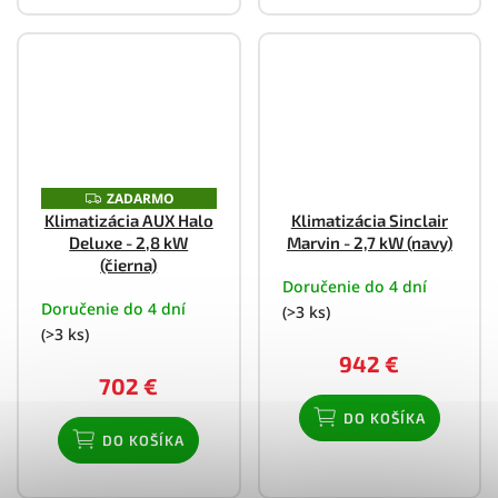
ZADARMO
Z
A
Klimatizácia AUX Halo
Klimatizácia Sinclair
D
Deluxe - 2,8 kW
Marvin - 2,7 kW (navy)
A
R
(čierna)
M
Doručenie do 4 dní
O
Doručenie do 4 dní
(>3 ks)
(>3 ks)
942 €
702 €
DO KOŠÍKA
DO KOŠÍKA