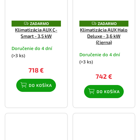
ZADARMO
ZADARMO
Z
Z
A
A
Klimatizácia AUX C-
Klimatizácia AUX Halo
D
D
Smart - 3,5 kW
Deluxe - 3,6 kW
A
A
R
R
(čierna)
M
M
Doručenie do 4 dní
O
O
Doručenie do 4 dní
(>3 ks)
(>3 ks)
718 €
742 €
DO KOŠÍKA
DO KOŠÍKA