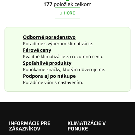
r
v
177
položiek celkom
á
l
n
HORE
á
k
d
o
a
v
c
a
Odborné poradenstvo
i
n
Poradíme s výberom klimatizácie.
e
i
e
p
Férové ceny
r
Kvalitné klimatizácie za rozumnú cenu.
v
Spoľahlivé produkty
k
Ponúkame značky, ktorým dôverujeme.
y
Podpora aj po nákupe
v
Poradíme vám s nastavením.
ý
p
i
s
Z
u
á
p
INFORMÁCIE PRE
KLIMATIZÁCIE V
ä
ZÁKAZNÍKOV
PONUKE
t