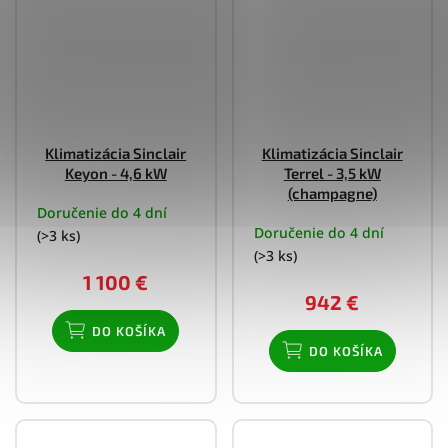
Klimatizácia Sinclair
Klimatizácia Sinclair
Keyon - 4,6 kW
Terrel - 3,5 kW
(champagne)
Doručenie do 4 dní
Doručenie do 4 dní
(>3 ks)
(>3 ks)
1 100 €
942 €
DO KOŠÍKA
DO KOŠÍKA