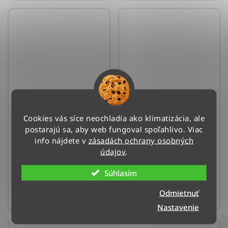
Klimatizácia Midea
Klimatizácia Samsung
Xtreme Save - 3,5 kW
Cebu S2 - 3,5 kW
Cookies vás síce neochladia ako klimatizácia, ale
Doručenie do 4 dní
Zistite dostupnosť –
postarajú sa, aby web fungoval spoľahlivo. Viac
(>3 ks)
ozvite sa nám
info nájdete v
zásadách ochrany osobných
údajov
.
630 €
840 €
Súhlasím
DO KOŠÍKA
DO KOŠÍKA
Odmietnuť
Nastavenie