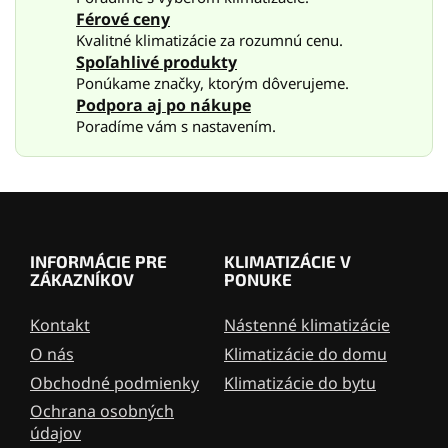
i
e
Férové ceny
e
Kvalitné klimatizácie za rozumnú cenu.
p
Spoľahlivé produkty
r
v
Ponúkame značky, ktorým dôverujeme.
k
Podpora aj po nákupe
y
Poradíme vám s nastavením.
v
ý
p
i
Z
s
á
u
p
INFORMÁCIE PRE
KLIMATIZÁCIE V
ä
ZÁKAZNÍKOV
PONUKE
t
i
Kontakt
Nástenné klimatizácie
e
O nás
Klimatizácie do domu
Obchodné podmienky
Klimatizácie do bytu
Ochrana osobných
údajov