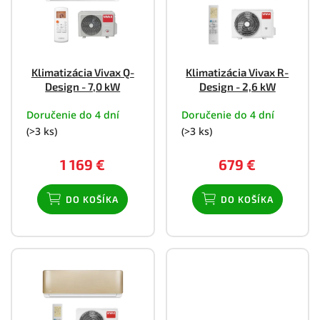
i
s
p
r
o
Klimatizácia Vivax Q-
Klimatizácia Vivax R-
d
Design - 7,0 kW
Design - 2,6 kW
u
k
Doručenie do 4 dní
Doručenie do 4 dní
t
(>3 ks)
(>3 ks)
o
v
1 169 €
679 €
DO KOŠÍKA
DO KOŠÍKA