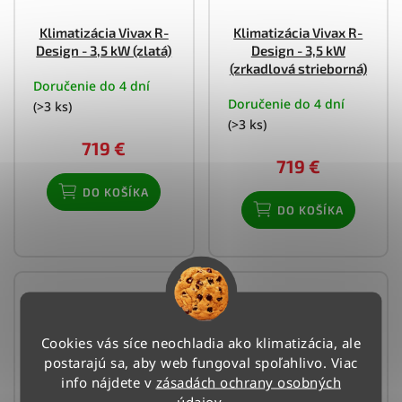
Klimatizácia Vivax R-
Klimatizácia Vivax R-
Design - 3,5 kW (zlatá)
Design - 3,5 kW
(zrkadlová strieborná)
Doručenie do 4 dní
Doručenie do 4 dní
(>3 ks)
(>3 ks)
719 €
719 €
DO KOŠÍKA
DO KOŠÍKA
Cookies vás síce neochladia ako klimatizácia, ale
postarajú sa, aby web fungoval spoľahlivo. Viac
info nájdete v
zásadách ochrany osobných
údajov
.