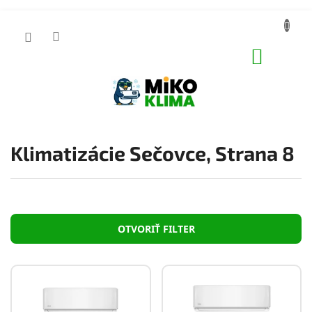
Prejsť
na
obsah
NÁKUP
KOŠÍK
Klimatizácie Sečovce
, Strana 8
OTVORIŤ FILTER
V
ý
p