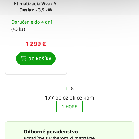
Klimatizácia Vivax Y-
Design - 3,5 kW
Doručenie do 4 dní
(>3 ks)
1 299 €
DO KOŠÍKA
S
1
8
t
r
177
položiek celkom
O
á
v
n
HORE
l
k
o
á
v
d
a
a
Odborné poradenstvo
n
c
Poradíme s výberom klimatizácie.
i