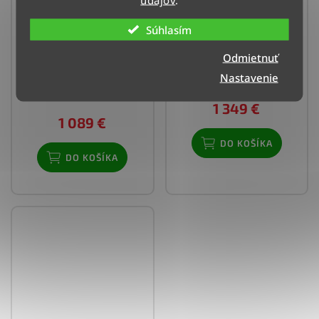
Klimatizácia Vivax R-
Klimatizácia Vivax R-
Súhlasím
Design - 5,3 kW
Design - 7,0 kW
(zrkadlová strieborná)
Odmietnuť
Doručenie do 4 dní
Doručenie do 4 dní
(>3 ks)
Nastavenie
(>3 ks)
1 349 €
1 089 €
DO KOŠÍKA
DO KOŠÍKA