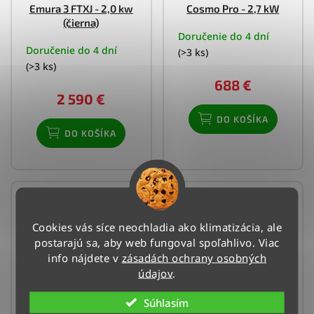
Emura 3 FTXJ - 2,0 kw
Cosmo Pro - 2,7 kW
(čierna)
Doručenie do 4 dní
Doručenie do 4 dní
(>3 ks)
(>3 ks)
688 €
2 590 €
DO KOŠÍKA
DO KOŠÍKA
Cookies vás síce neochladia ako klimatizácia, ale
postarajú sa, aby web fungoval spoľahlivo. Viac
info nájdete v
zásadách ochrany osobných
údajov
.
Klimatizácia GREE
Klimatizácia GREE
Súhlasím
Cosmo Pro - 3,5 kW
Cosmo Pro - 5,3 kW