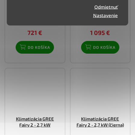
Odmietnuť
Doručenie do 4 dní
Doručenie do 4 dní
Nastavenie
(>3 ks)
(>3 ks)
721 €
1 095 €
DO KOŠÍKA
DO KOŠÍKA
Klimatizácia GREE
Klimatizácia GREE
Fairy 2 - 2,7 kW
Fairy 2 - 2,7 kW (čierna)