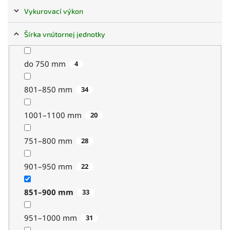
Vykurovací výkon
2,0 kW
4
18 dB
0
Čierna
8
Šírka vnútornej jednotky
3,7 kW
1
2,5 kW
4
25 dB
9
Champagne
2
do 750 mm
4
2,6 kW
0
2,6 kW
1
30 dB
0
Zlatá
0
801–850 mm
34
4,7 kW
0
2,7 kW
8
20 dB
1
Tmavomodrá
0
1001–1100 mm
20
2,7 kW
4
2,8 kW
Ďalšie možnosti
0
Červená
0
751–800 mm
28
5,6 kW
Ďalšie možnosti
0
901–950 mm
Ďalšie možnosti
22
851–900 mm
33
951–1000 mm
31