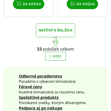
DO KOŠÍKA
DO KOŠÍKA
NAČÍTAŤ 9 ĎALŠÍCH
S
1
2
t
O
r
v
33
položiek celkom
á
l
n
HORE
á
k
d
o
a
v
c
a
Odborné poradenstvo
i
n
Poradíme s výberom klimatizácie.
e
i
e
p
Férové ceny
r
Kvalitné klimatizácie za rozumnú cenu.
v
Spoľahlivé produkty
k
Ponúkame značky, ktorým dôverujeme.
y
Podpora aj po nákupe
v