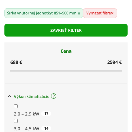
Silnejší výkon vhodný do stredne veľkých až
×
×
Šírka vnútornej jednotky: 851–900 mm
väčších miestností
Vymazať filtre
Väčšia šírka výduchu zabezpečuje
ZAVRIEŤ FILTER
rovnomernejšie chladenie
Možnosť pokročilých funkcií – Wi-Fi, HEPA filtre,
časovače
Cena
Dizajnovo vyvážené riešenie pre moderné
688
€
2594
€
interiéry
Energeticky efektívne – A++ až A+++
?
Výkon klimatizácie
2,0 – 2,9 kW
17
3,0 – 4,5 kW
14