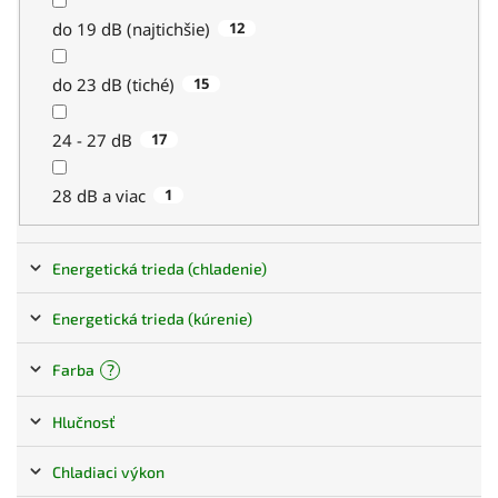
do 19 dB (najtichšie)
12
do 23 dB (tiché)
15
24 - 27 dB
17
28 dB a viac
1
Energetická trieda (chladenie)
Energetická trieda (kúrenie)
A+++
11
?
Farba
A+++
7
A++
22
Hlučnosť
Biela
19
A++
8
A+
0
Chladiaci výkon
21 dB
0
Strieborná
4
A+
18