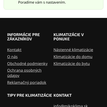
Poradíme vám s nastavením.
ý
p
i
s
Z
u
á
p
INFORMÁCIE PRE
KLIMATIZÁCIE V
ä
ZÁKAZNÍKOV
PONUKE
t
i
Kontakt
Nástenné klimatizácie
e
O nás
Klimatizácie do domu
Obchodné podmienky
Klimatizácie do bytu
Ochrana osobných
údajov
Reklamačný poriadok
TIPY PRE KLIMATIZÁCIE
KONTAKT
info@mikoklima.sk