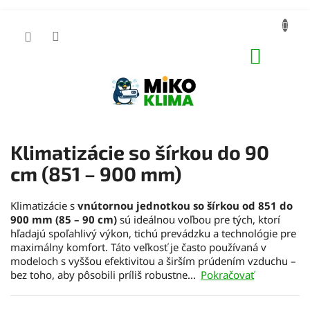
Prejsť
na
obsah
NÁKUP
KOŠÍK
Klimatizácie so šírkou do 90
cm (851 – 900 mm)
Klimatizácie s
vnútornou jednotkou so šírkou od 851 do
900 mm (85 – 90 cm)
sú ideálnou voľbou pre tých, ktorí
hľadajú spoľahlivý výkon, tichú prevádzku a technológie pre
maximálny komfort. Táto veľkosť je často používaná v
modeloch s vyššou efektivitou a širším prúdením vzduchu –
bez toho, aby pôsobili príliš robustne...
Pokračovať