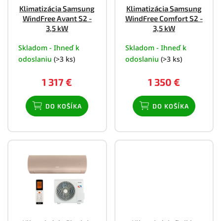
o
Klimatizácia Samsung
Klimatizácia Samsung
d
WindFree Avant S2 -
WindFree Comfort S2 -
u
3,5 kW
3,5 kW
k
Skladom - Ihneď k
Skladom - Ihneď k
t
o
odoslaniu
(>3 ks)
odoslaniu
(>3 ks)
v
1 317 €
1 350 €
DO KOŠÍKA
DO KOŠÍKA