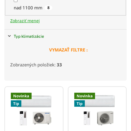
nad 1100 mm
8
Zobraziť menej
Typ klimatizácie
VYMAZAŤ FILTRE
Nástenná
33
Zobrazených položiek:
33
Split
33
Dizajnová
14
V
ý
Novinka
Novinka
p
Tip
Tip
i
s
p
r