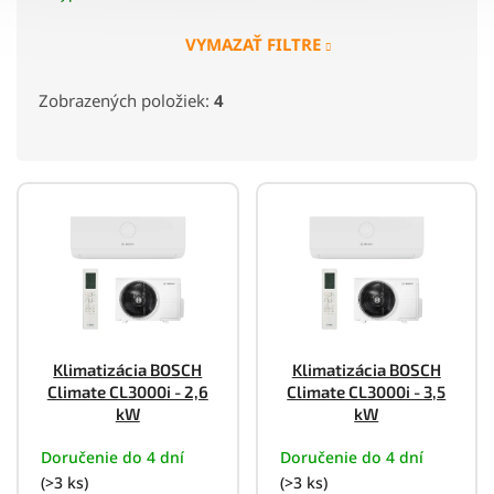
VYMAZAŤ FILTRE
Nástenná
4
Zobrazených položiek:
4
Split
4
Dizajnová
0
V
ý
p
i
s
p
r
o
Klimatizácia BOSCH
Klimatizácia BOSCH
d
Climate CL3000i - 2,6
Climate CL3000i - 3,5
u
kW
kW
k
Doručenie do 4 dní
Doručenie do 4 dní
t
o
(>3 ks)
(>3 ks)