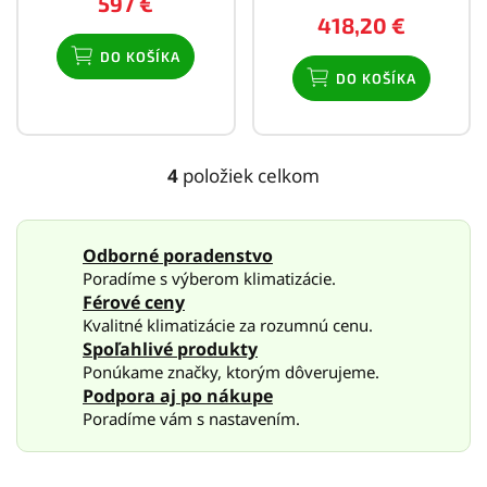
597 €
418,20 €
DO KOŠÍKA
DO KOŠÍKA
4
položiek celkom
O
v
l
á
Odborné poradenstvo
d
Poradíme s výberom klimatizácie.
a
Férové ceny
c
Kvalitné klimatizácie za rozumnú cenu.
i
Spoľahlivé produkty
e
p
Ponúkame značky, ktorým dôverujeme.
r
Podpora aj po nákupe
v
Poradíme vám s nastavením.
k
y
v