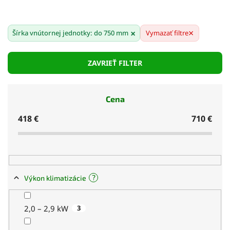
×
×
Perfektné do malých priestorov alebo nad dvere
Šírka vnútornej jednotky: do 750 mm
Vymazať filtre
Zachovanie plného výkonu aj pri menšom
formáte
ZAVRIEŤ FILTER
Moderné funkcie ako Wi-Fi ovládanie či režim
spánku
Cena
Energetická efektivita A++ až A+++
418
€
710
€
Tichý chod vhodný na nočné používanie
?
Výkon klimatizácie
2,0 – 2,9 kW
3