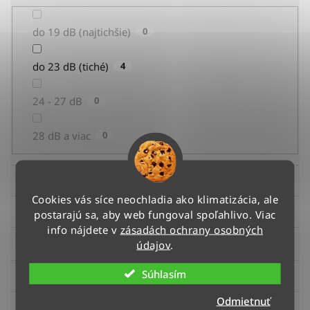
do 19 dB (najtichšie)
0
do 23 dB (tiché)
4
24 - 27 dB
0
28 dB a viac
0
Energetická trieda (chladenie)
Cookies vás síce neochladia ako klimatizácia, ale
Energetická trieda (kúrenie)
postarajú sa, aby web fungoval spoľahlivo. Viac
A+++
0
info nájdete v
zásadách ochrany osobných
údajov
.
?
Farba
A+++
0
A++
4
Súhlasím
Hlučnosť
Biela
4
A++
0
A+
0
Odmietnuť
Chladiaci výkon