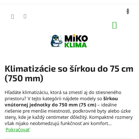
Prejsť
na
obsah
NÁKUP
KOŠÍK
Klimatizácie so šírkou do 75 cm
(750 mm)
Hľadáte klimatizáciu, ktorá sa zmestí aj do stiesneného
priestoru? V tejto kategórii nájdete modely so
šírkou
vnútornej jednotky do 750 mm (75 cm)
– ideálne
riešenie pre menšie miestnosti, podkrovné byty alebo úzke
steny, kde je každý centimeter dôležitý. Kompaktné rozmery
však nijako neobmedzujú funkčnosť ani komfort...
Pokračovať