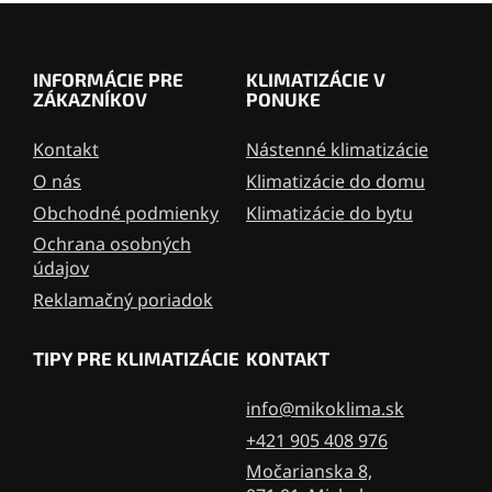
ý
Z
p
á
i
p
s
INFORMÁCIE PRE
KLIMATIZÁCIE V
ä
u
ZÁKAZNÍKOV
PONUKE
t
i
Kontakt
Nástenné klimatizácie
e
O nás
Klimatizácie do domu
Obchodné podmienky
Klimatizácie do bytu
Ochrana osobných
údajov
Reklamačný poriadok
TIPY PRE KLIMATIZÁCIE
KONTAKT
info@mikoklima.sk
+421 905 408 976
Močarianska 8,