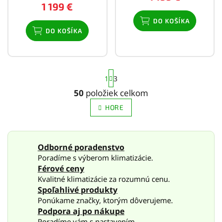
1 199 €
DO KOŠÍKA
DO KOŠÍKA
S
1
3
t
r
50
položiek celkom
O
á
v
n
HORE
l
k
o
á
v
d
a
a
Odborné poradenstvo
n
c
Poradíme s výberom klimatizácie.
i
i
e
Férové ceny
e
Kvalitné klimatizácie za rozumnú cenu.
p
Spoľahlivé produkty
r
v
Ponúkame značky, ktorým dôverujeme.
k
Podpora aj po nákupe
y
Poradíme vám s nastavením.