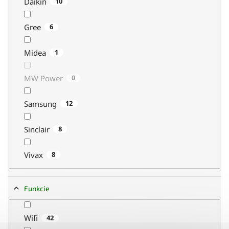
Daikin
10
Gree
6
Midea
1
MW Power
0
Samsung
12
Sinclair
8
Vivax
8
Funkcie
Wifi
42