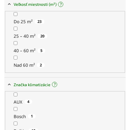
?
Veľkosť miestnosti (m²)
Do 25 m²
23
25 – 40 m²
20
40 – 60 m²
5
Nad 60 m²
2
?
Značka klimatizácie
AUX
4
Bosch
1