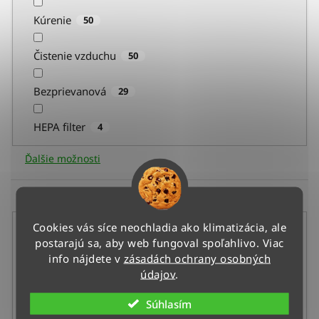
Kúrenie
50
Čistenie vzduchu
50
Bezprievanová
29
HEPA filter
4
Ďalšie možnosti
Podľa hlučnosti
Cookies vás síce neochladia ako klimatizácia, ale
do 19 dB (najtichšie)
50
postarajú sa, aby web fungoval spoľahlivo. Viac
info nájdete v
zásadách ochrany osobných
do 23 dB (tiché)
121
údajov
.
Súhlasím
24 - 27 dB
34