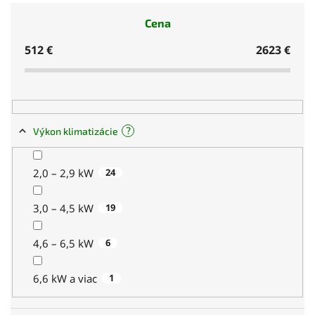
Cena
512
€
2623
€
?
Výkon klimatizácie
2,0 – 2,9 kW
24
3,0 – 4,5 kW
19
4,6 – 6,5 kW
6
6,6 kW a viac
1