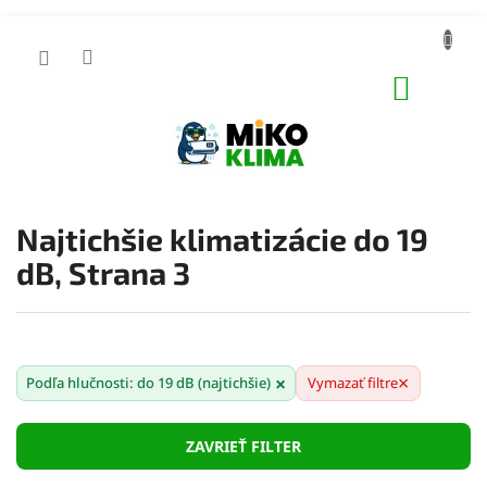
Prejsť
na
obsah
NÁKUP
KOŠÍK
Najtichšie klimatizácie do 19
dB
, Strana 3
×
×
Podľa hlučnosti: do 19 dB (najtichšie)
Vymazať filtre
ZAVRIEŤ FILTER