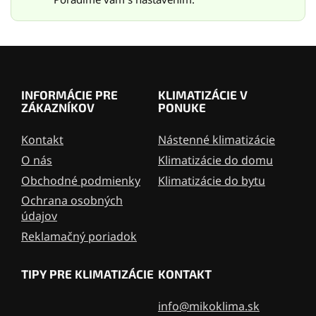
v
ý
p
i
Z
s
á
u
p
INFORMÁCIE PRE
KLIMATIZÁCIE V
ä
ZÁKAZNÍKOV
PONUKE
t
i
Kontakt
Nástenné klimatizácie
e
O nás
Klimatizácie do domu
Obchodné podmienky
Klimatizácie do bytu
Ochrana osobných
údajov
Reklamačný poriadok
TIPY PRE KLIMATIZÁCIE
KONTAKT
info@mikoklima.sk