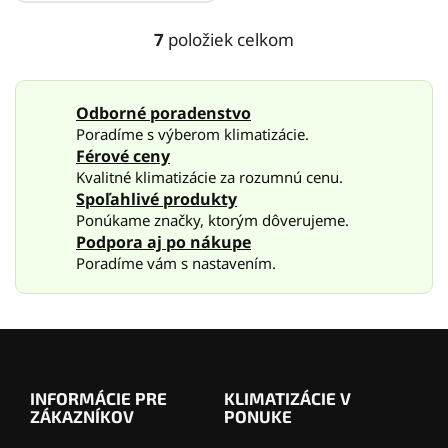
7
položiek celkom
O
v
l
á
Odborné poradenstvo
d
Poradíme s výberom klimatizácie.
a
Férové ceny
c
Kvalitné klimatizácie za rozumnú cenu.
i
Spoľahlivé produkty
e
p
Ponúkame značky, ktorým dôverujeme.
r
Podpora aj po nákupe
v
Poradíme vám s nastavením.
k
y
v
ý
Z
p
á
i
p
s
INFORMÁCIE PRE
KLIMATIZÁCIE V
ä
u
ZÁKAZNÍKOV
PONUKE
t