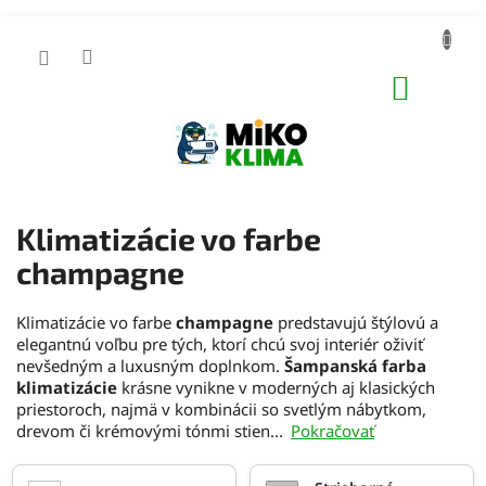
Prejsť
na
obsah
NÁKUP
KOŠÍK
Klimatizácie vo farbe
champagne
Klimatizácie vo farbe
champagne
predstavujú štýlovú a
elegantnú voľbu pre tých, ktorí chcú svoj interiér oživiť
nevšedným a luxusným doplnkom.
Šampanská farba
klimatizácie
krásne vynikne v moderných aj klasických
priestoroch, najmä v kombinácii so svetlým nábytkom,
drevom či krémovými tónmi stien...
Pokračovať