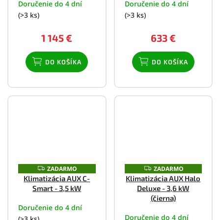
Doručenie do 4 dní
Doručenie do 4 dní
O
(>3 ks)
(>3 ks)
1 145 €
633 €
DO KOŠÍKA
DO KOŠÍKA
ZADARMO
ZADARMO
Z
Z
A
A
Klimatizácia AUX C-
Klimatizácia AUX Halo
D
D
Smart - 3,5 kW
Deluxe - 3,6 kW
A
A
R
R
(čierna)
M
M
Doručenie do 4 dní
O
O
Doručenie do 4 dní
(>3 ks)