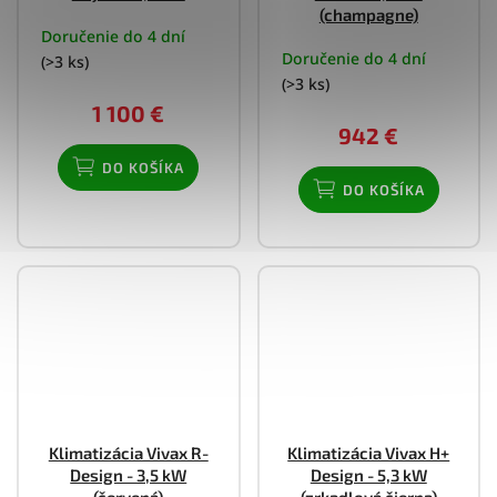
(champagne)
Doručenie do 4 dní
Doručenie do 4 dní
(>3 ks)
(>3 ks)
1 100 €
942 €
DO KOŠÍKA
DO KOŠÍKA
Klimatizácia Vivax R-
Klimatizácia Vivax H+
Design - 3,5 kW
Design - 5,3 kW