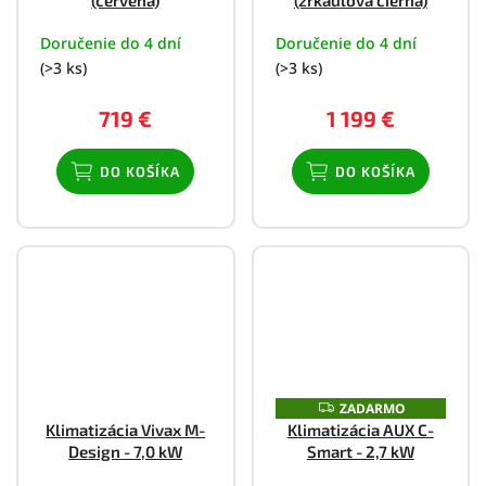
(červená)
(zrkadlová čierna)
Doručenie do 4 dní
Doručenie do 4 dní
(>3 ks)
(>3 ks)
719 €
1 199 €
DO KOŠÍKA
DO KOŠÍKA
ZADARMO
Z
A
Klimatizácia Vivax M-
Klimatizácia AUX C-
D
Design - 7,0 kW
Smart - 2,7 kW
A
R
M