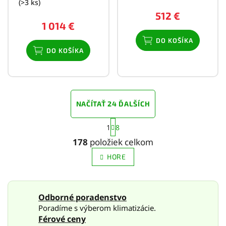
(>3 ks)
512 €
1 014 €
DO KOŠÍKA
DO KOŠÍKA
NAČÍTAŤ 24 ĎALŠÍCH
S
1
8
t
O
r
v
178
položiek celkom
á
l
n
HORE
á
k
d
o
a
v
c
a
Odborné poradenstvo
i
n
Poradíme s výberom klimatizácie.
e
i
e
p
Férové ceny