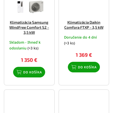
Klimatizácia Samsung
Klimatizácia Daikin
WindFree Comfort S2 -
Comfora FTXP - 3,5 kW
3,5 kW
Doručenie do 4 dní
Skladom - Ihneď k
(>3 ks)
odoslaniu
(>3 ks)
1 369 €
1 350 €
DO KOŠÍKA
DO KOŠÍKA