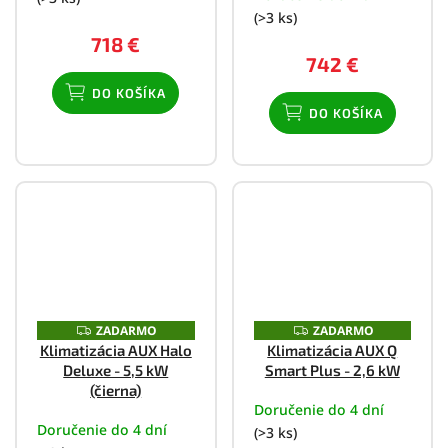
(>3 ks)
718 €
742 €
DO KOŠÍKA
DO KOŠÍKA
ZADARMO
ZADARMO
Z
Z
A
A
Klimatizácia AUX Halo
Klimatizácia AUX Q
D
D
Deluxe - 5,5 kW
Smart Plus - 2,6 kW
A
A
R
R
(čierna)
M
M
Doručenie do 4 dní
O
O
Doručenie do 4 dní
(>3 ks)