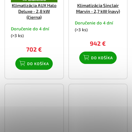
A
Klimatizácia AUX Halo
Klimatizácia Sinclair
D
Deluxe - 2,8 kW
Marvin - 2,7 kW (navy)
A
R
(čierna)
M
Doručenie do 4 dní
O
Doručenie do 4 dní
(>3 ks)
(>3 ks)
942 €
702 €
DO KOŠÍKA
DO KOŠÍKA