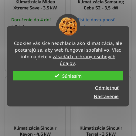
Klimatizácia Midea
Klimatizácia Samsung
Xtreme Save - 3,5 kW
Cebu S2 - 3,5 kW
Doručenie do 4 dní
Zistite dostupnosť –
(>3 ks)
ozvite sa nám
630 €
840 €
Cookies vás síce neochladia ako klimatizácia, ale
postarajú sa, aby web fungoval spoľahlivo. Viac
DO KOŠÍKA
DO KOŠÍKA
info nájdete v
zásadách ochrany osobných
údajov
.
Súhlasím
Odmietnuť
Nastavenie
Klimatizácia Sinclair
Klimatizácia Sinclair
Keyon - 4,6 kW
Terrel - 3,5 kW