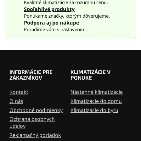
r
Kvalitné klimatizácie za rozumnú cenu.
v
Spoľahlivé produkty
k
Ponúkame značky, ktorým dôverujeme.
y
Podpora aj po nákupe
v
Poradíme vám s nastavením.
ý
p
i
s
Z
u
á
p
INFORMÁCIE PRE
KLIMATIZÁCIE V
ä
ZÁKAZNÍKOV
PONUKE
t
i
Kontakt
Nástenné klimatizácie
e
O nás
Klimatizácie do domu
Obchodné podmienky
Klimatizácie do bytu
Ochrana osobných
údajov
Reklamačný poriadok