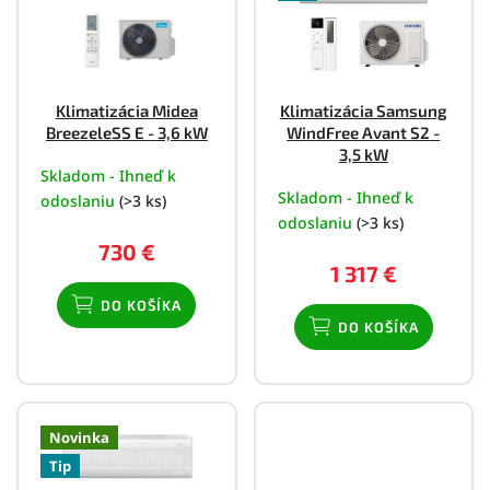
i
s
p
r
o
Klimatizácia Midea
Klimatizácia Samsung
d
BreezeleSS E - 3,6 kW
WindFree Avant S2 -
u
3,5 kW
k
Skladom - Ihneď k
Skladom - Ihneď k
t
odoslaniu
(>3 ks)
o
odoslaniu
(>3 ks)
v
730 €
1 317 €
DO KOŠÍKA
DO KOŠÍKA
Novinka
Tip