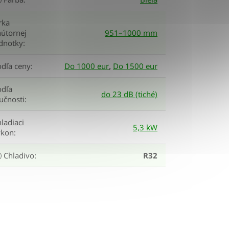
rka
útornej
951–1000 mm
ednotky
:
odľa ceny
:
Do 1000 eur
,
Do 1500 eur
odľa
do 23 dB (tiché)
učnosti
:
ladiaci
5,3 kW
ýkon
:
Chladivo
:
R32