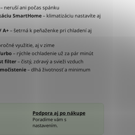
– neruší ani počas spánku
likáciu SmartHome
– klimatizáciu nastavíte aj
/ A+
– šetrná k peňaženke pri chladení aj
ročné využitie, aj v zime
Turbo
– rýchle ochladenie už za pár minút
t filter
– čistý, zdravý a svieži vzduch
amočistenie
– dlhá životnosť a minimum
Podpora aj po nákupe
Poradíme vám s
nastavením.