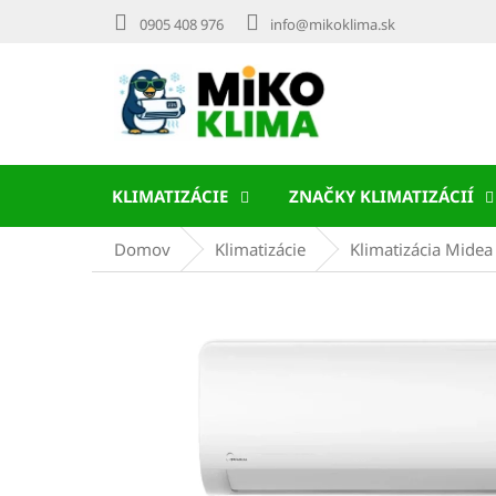
Prejsť
0905 408 976
info@mikoklima.sk
na
obsah
KLIMATIZÁCIE
ZNAČKY KLIMATIZÁCIÍ
Domov
Klimatizácie
Klimatizácia Midea