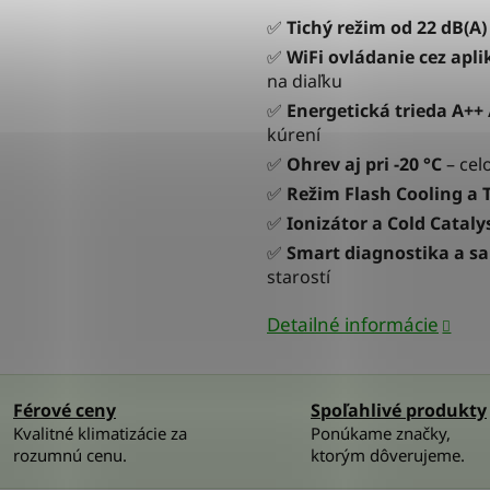
✅
Tichý režim od 22 dB(A)
✅
WiFi ovládanie cez ap
na diaľku
✅
Energetická trieda A++ 
kúrení
✅
Ohrev aj pri -20 °C
– celo
✅
Režim Flash Cooling a 
✅
Ionizátor a Cold Catalys
✅
Smart diagnostika a s
starostí
Detailné informácie
Férové ceny
Spoľahlivé produkty
Kvalitné klimatizácie za
Ponúkame značky,
rozumnú cenu.
ktorým dôverujeme.