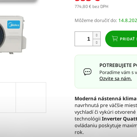
774,80 € bez DPH
Jednotková
Môžeme doručiť do:
14.8.20
cena:
PRIDAŤ 
POTREBUJETE P
Poradíme vám s vý
Ozvite sa nám.
Moderná nástenná klimat
navrhnutá pre väčšie miest
vychladí či vykúri otvorené
technológii
Inverter Quat
ovládaniu poskytuje maximá
rok.