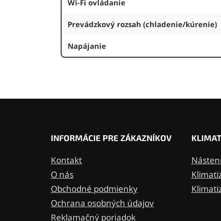
Wi-Fi ovládanie
Prevádzkový rozsah (chladenie/kúrenie)
Napájanie
Z
á
p
ä
INFORMÁCIE PRE ZÁKAZNÍKOV
KLIMAT
t
i
Kontakt
Nástenn
e
O nás
Klimati
Obchodné podmienky
Klimati
Ochrana osobných údajov
Reklamačný poriadok