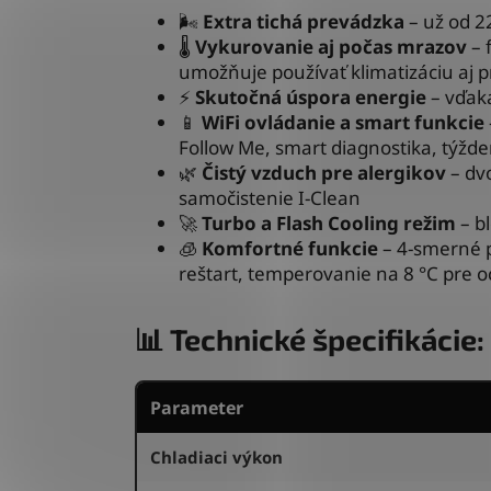
🌬️
Extra tichá prevádzka
– už od 22
🌡️
Vykurovanie aj počas mrazov
– 
umožňuje používať klimatizáciu aj pr
⚡
Skutočná úspora energie
– vďaka
📱
WiFi ovládanie a smart funkcie
Follow Me, smart diagnostika, týžd
🌿
Čistý vzduch pre alergikov
– dvo
samočistenie I-Clean
🚀
Turbo a Flash Cooling režim
– b
🧊
Komfortné funkcie
– 4-smerné 
reštart, temperovanie na 8 °C pre
📊 Technické špecifikácie
Parameter
Chladiaci výkon