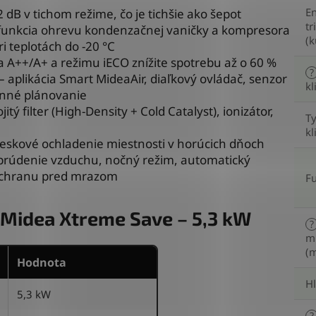
En
 dB v tichom režime, čo je tichšie ako šepot
tr
funkcia ohrevu kondenzačnej vaničky a kompresora
(k
i teplotách do -20 °C
 A++/A+ a režimu iECO znížite spotrebu až o 60 %
?
– aplikácia Smart MideaAir, diaľkový ovládač, senzor
kl
enné plánovanie
jitý filter (High-Density + Cold Catalyst), ionizátor,
T
kl
leskové ochladenie miestnosti v horúcich dňoch
prúdenie vzduchu, nočný režim, automatický
 ochranu pred mrazom
F
: Midea Xtreme Save – 5,3 kW
?
mi
(m
Hodnota
H
5,3 kW
?