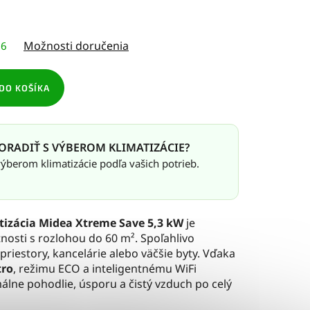
Možnosti doručenia
26
DO KOŠÍKA
ORADIŤ S VÝBEROM KLIMATIZÁCIE?
berom klimatizácie podľa vašich potrieb.
izácia Midea Xtreme Save 5,3 kW
je
nosti s rozlohou do 60 m². Spoľahlivo
 priestory, kancelárie alebo väčšie byty. Vďaka
tro
, režimu ECO a inteligentnému WiFi
lne pohodlie, úsporu a čistý vzduch po celý