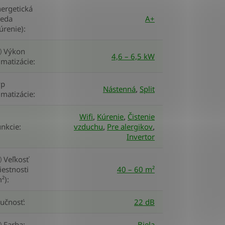
ergetická
ieda
A+
úrenie)
:
Výkon
4,6 – 6,5 kW
imatizácie
:
yp
Nástenná
,
Split
imatizácie
:
Wifi
,
Kúrenie
,
Čistenie
unkcie
:
vzduchu
,
Pre alergikov
,
Invertor
Veľkosť
estnosti
40 – 60 m²
²)
:
lučnosť
:
22 dB
Farba
:
Biela