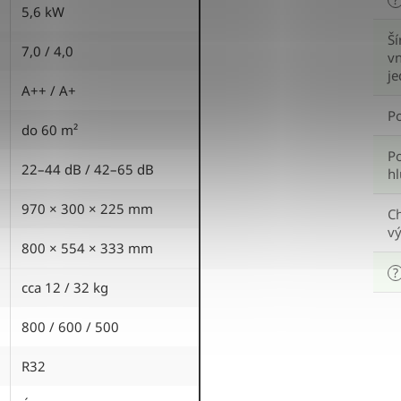
5,6 kW
Ší
7,0 / 4,0
vn
j
A++ / A+
P
do 60 m²
P
22–44 dB / 42–65 dB
hl
970 × 300 × 225 mm
Ch
v
800 × 554 × 333 mm
?
cca 12 / 32 kg
800 / 600 / 500
R32