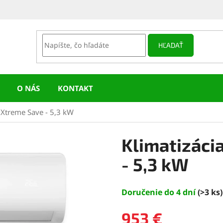
HĽADAŤ
O NÁS
KONTAKT
 Xtreme Save - 5,3 kW
Klimatizáci
- 5,3 kW
Doručenie do 4 dní
(>3 ks)
953 €