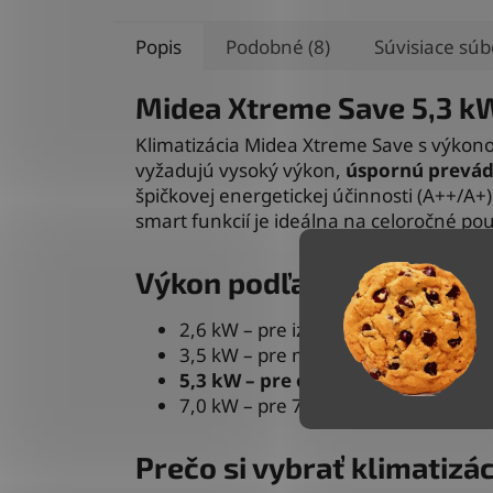
Popis
Podobné (8)
Súvisiace súb
Midea Xtreme Save 5,3 k
Klimatizácia Midea Xtreme Save s výkono
vyžadujú vysoký výkon,
úspornú prevá
špičkovej energetickej účinnosti (A++/A+
smart funkcií je ideálna na celoročné použ
Výkon podľa veľkosti mie
2,6 kW – pre izby do 25 m²
3,5 kW – pre miestnosti 30–50 m²
5,3 kW – pre otvorené priestory d
7,0 kW – pre 70 m² a viac
Prečo si vybrať klimatiz