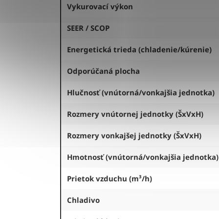
Vykurovací výkon
SEER / SCOP
Energetická trieda (chladenie/kúrenie)
Odporúčaná plocha
Hlučnosť (vnútorná/vonkajšia jednotka)
Rozmery vnútornej jednotky (ŠxVxH)
Rozmery vonkajšej jednotky (ŠxVxH)
Hmotnosť (vnútorná/vonkajšia jednotka)
Prietok vzduchu (m³/h)
Chladivo