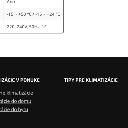
Áno
-15 ~ +50 °C / -15 ~ +24 °C
220–240V, 50Hz, 1F
IZÁCIE V PONUKE
TIPY PRE KLIMATIZÁCIE
é klimatizácie
zácie do domu
zácie do bytu