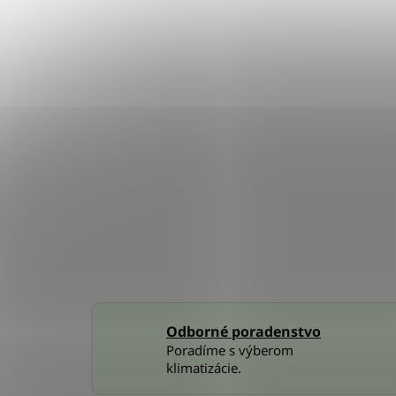
Odborné poradenstvo
Poradíme s výberom
klimatizácie.