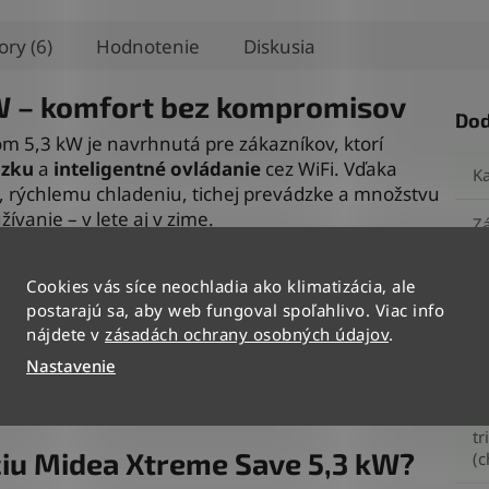
ory (6)
Hodnotenie
Diskusia
W – komfort bez kompromisov
Dod
m 5,3 kW je navrhnutá pre zákazníkov, ktorí
dzku
a
inteligentné ovládanie
cez WiFi. Vďaka
Ka
), rýchlemu chladeniu, tichej prevádzke a množstvu
ívanie – v lete aj v zime.
Z
stnosti
?
Cookies vás síce neochladia ako klimatizácia, ale
kl
postarajú sa, aby web fungoval spoľahlivo. Viac info
nájdete v
zásadách ochrany osobných údajov
.
M
Nastavenie
r
o 60 m²
En
tr
áciu Midea Xtreme Save 5,3 kW?
(c