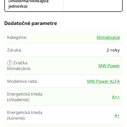
(vnútorná/vonkajšia
jednotka)
Dodatočné parametre
Kategória
:
Klimatizácie
Záruka
:
2 roky
Značka
?
MW Power
klimatizácie
:
Modelová rada
:
MW Power ALFA
Energetická trieda
A++
(chladenie)
:
Energetická trieda
A+
(kúrenie)
: