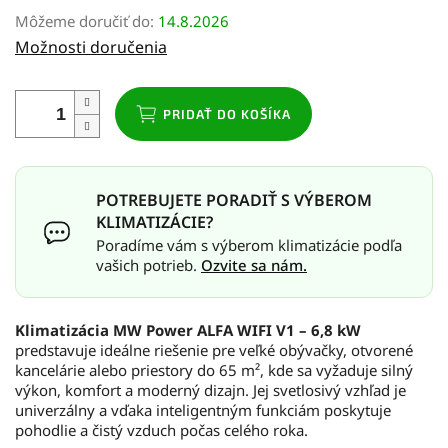
Jednotková
Môžeme doručiť do:
14.8.2026
cena:
Možnosti doručenia
PRIDAŤ DO KOŠÍKA
POTREBUJETE PORADIŤ S VÝBEROM
KLIMATIZÁCIE?
Poradíme vám s výberom klimatizácie podľa
vašich potrieb.
Ozvite sa nám.
Klimatizácia MW Power ALFA WIFI V1 – 6,8 kW
predstavuje ideálne riešenie pre veľké obývačky, otvorené
kancelárie alebo priestory do 65 m², kde sa vyžaduje silný
výkon, komfort a moderný dizajn. Jej svetlosivý vzhľad je
univerzálny a vďaka inteligentným funkciám poskytuje
pohodlie a čistý vzduch počas celého roka.