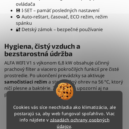
ovládača
💾 I-SET – pamäť posledných nastavení
🔁 Auto-reštart, časovač, ECO režim, režim
spánku
🔐 Detský zámok – bezpečné používanie
Hygiena, čistý vzduch a
bezstarostná údržba
ALFA WIFI V1 s výkonom 6,8 kW obsahuje účinný
prachový filter a viacero pokročilých funkcií pre čisté
prostredie. Po ukončení prevádzky sa aktivuje
samočistiaci režim
a sterilizačný ohrev na 56 °C, ktorý
ničí plesne a baktérie. Zariadenie upozorní aj na
potrebu vyčistenia filtra.
🧼 Auto-Clean režim pre vysušenie výmenníka
Cookies vás síce neochladia ako klimatizácia, ale
🔥 Sterilizácia výparníka na 56 °C
postarajú sa, aby web fungoval spoľahlivo. Viac
📣 Upozornenie na čistenie filtra
info nájdete v
zásadách ochrany osobných
údajov
.