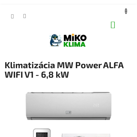
Prejsť
na
obsah
NÁKUP
KOŠÍK
Klimatizácia MW Power ALFA
WIFI V1 - 6,8 kW