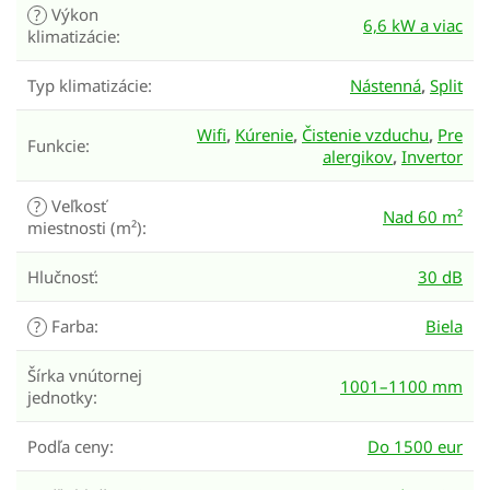
Výkon
?
6,6 kW a viac
klimatizácie
:
Typ klimatizácie
:
Nástenná
,
Split
Wifi
,
Kúrenie
,
Čistenie vzduchu
,
Pre
Funkcie
:
alergikov
,
Invertor
Veľkosť
?
Nad 60 m²
miestnosti (m²)
:
Hlučnosť
:
30 dB
Farba
:
Biela
?
Šírka vnútornej
1001–1100 mm
jednotky
:
Podľa ceny
:
Do 1500 eur