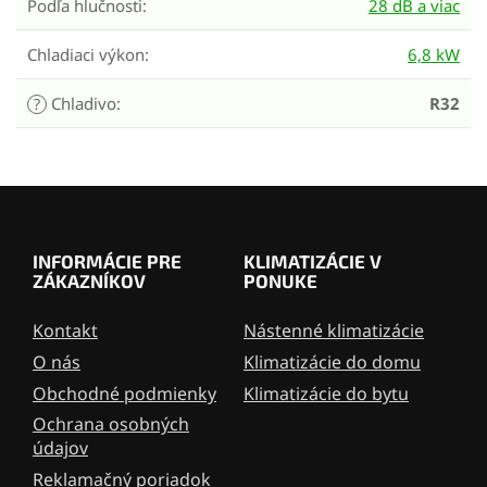
Podľa hlučnosti
:
28 dB a viac
Chladiaci výkon
:
6,8 kW
Chladivo
:
R32
?
Z
á
p
INFORMÁCIE PRE
KLIMATIZÁCIE V
ä
ZÁKAZNÍKOV
PONUKE
t
i
Kontakt
Nástenné klimatizácie
e
O nás
Klimatizácie do domu
Obchodné podmienky
Klimatizácie do bytu
Ochrana osobných
údajov
Reklamačný poriadok