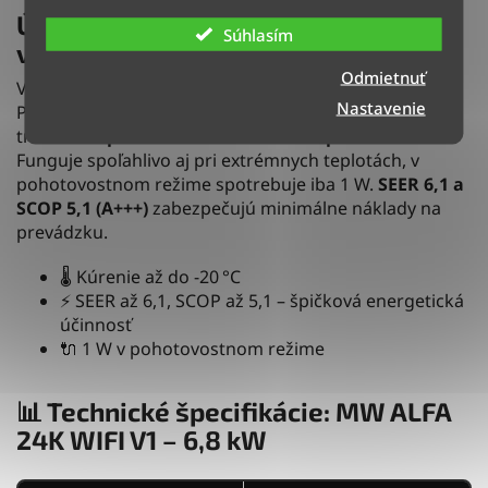
Úsporné kúrenie a chladenie pre
Súhlasím
veľké miestnosti
Odmietnuť
Vysoká účinnosť a stabilný výkon – klimatizácia MW
Nastavenie
Power ALFA WIFI V1 – 6,8 kW dosahuje energetickú
triedu
A++ pri chladení a A+ až A+++ pri kúrení
.
Funguje spoľahlivo aj pri extrémnych teplotách, v
pohotovostnom režime spotrebuje iba 1 W.
SEER 6,1 a
SCOP 5,1 (A+++)
zabezpečujú minimálne náklady na
prevádzku.
🌡️ Kúrenie až do -20 °C
⚡ SEER až 6,1, SCOP až 5,1 – špičková energetická
účinnosť
🔌 1 W v pohotovostnom režime
📊 Technické špecifikácie: MW ALFA
24K WIFI V1 – 6,8 kW