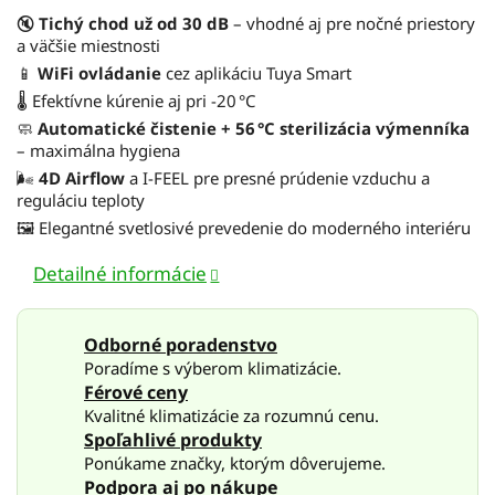
🔇
Tichý chod už od 30 dB
– vhodné aj pre nočné priestory
a väčšie miestnosti
📱
WiFi ovládanie
cez aplikáciu Tuya Smart
🌡️ Efektívne kúrenie aj pri -20 °C
🧼
Automatické čistenie + 56 °C sterilizácia výmenníka
– maximálna hygiena
🌬️
4D Airflow
a I-FEEL pre presné prúdenie vzduchu a
reguláciu teploty
🖼️ Elegantné svetlosivé prevedenie do moderného interiéru
Detailné informácie
Odborné poradenstvo
Poradíme s výberom klimatizácie.
Férové ceny
Kvalitné klimatizácie za rozumnú cenu.
Spoľahlivé produkty
Ponúkame značky, ktorým dôverujeme.
Podpora aj po nákupe