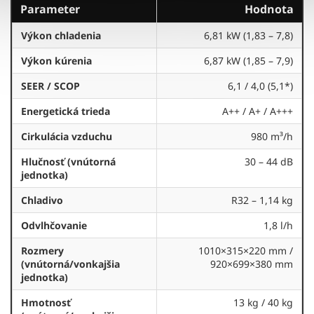
Parameter
Hodnota
Výkon chladenia
6,81 kW (1,83 – 7,8)
Výkon kúrenia
6,87 kW (1,85 – 7,9)
SEER / SCOP
6,1 / 4,0 (5,1*)
Energetická trieda
A++ / A+ / A+++
Cirkulácia vzduchu
980 m³/h
Hlučnosť (vnútorná
30 – 44 dB
jednotka)
Chladivo
R32 – 1,14 kg
Odvlhčovanie
1,8 l/h
Rozmery
1010×315×220 mm /
(vnútorná/vonkajšia
920×699×380 mm
jednotka)
Hmotnosť
13 kg / 40 kg