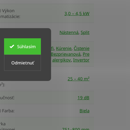
Výkon
3,0 – 4,5 kW
imatizácie
:
yp
Nástenná
,
Split
imatizácie
:
Súhlasím
Wifi
,
Kúrenie
,
Čistenie
unkcie
:
vzduchu
,
Bezprievanová
,
Pre
alergikov
,
Invertor
Odmietnuť
Veľkosť
estnosti
25 – 40 m²
²)
:
lučnosť
:
19 dB
Farba
:
Biela
rka
útornej
751–800 mm