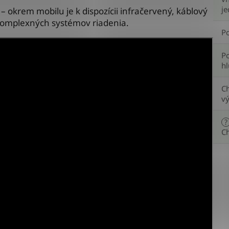
j
– okrem mobilu je k dispozícii infračervený, káblový
 komplexných systémov riadenia.
P
P
hl
Ch
v
?
C