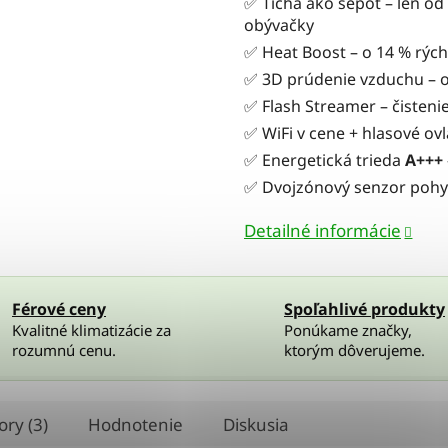
✅ Tichá ako šepot – len od 
obývačky
✅ Heat Boost – o 14 % rých
✅ 3D prúdenie vzduchu – o
✅ Flash Streamer – čisteni
✅ WiFi v cene + hlasové ov
✅ Energetická trieda
A+++
✅ Dvojzónový senzor pohyb
Detailné informácie
Férové ceny
Spoľahlivé produkty
Kvalitné klimatizácie za
Ponúkame značky,
rozumnú cenu.
ktorým dôverujeme.
ory (3)
Hodnotenie
Diskusia