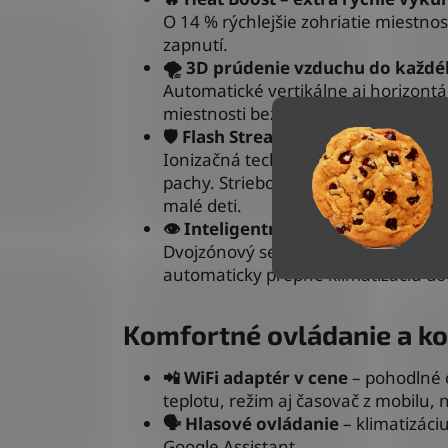
O 14 % rýchlejšie zohriatie miestno
zapnutí.
🌪️ 3D prúdenie vzduchu do každé
Automatické vertikálne aj horizont
miestnosti bez vzniku prievanu.
🛡️ Flash Streamer a viacstupňová f
Ionizačná technológia Flash Streame
pachy. Strieborný a titánový filter s
malé deti.
👁️ Inteligentné senzory pohybu
Dvojzónový senzor nasmeruje prúd 
automaticky prepne klimatizáciu d
Komfortné ovládanie a ko
📲 WiFi adaptér v cene
– pohodlné o
teplotu, režim aj časovač z mobilu, 
🗣️ Hlasové ovládanie
– klimatizác
Google Assistant.