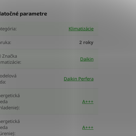
atočné parametre
tegória
:
Klimatizácie
áruka
:
2 roky
Značka
Daikin
imatizácie
:
odelová
Daikin Perfera
ada
:
ergetická
ieda
A+++
hladenie)
:
ergetická
ieda
A+++
úrenie)
: