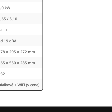
4,0 kW
,65 / 5,10
A+++
od 19 dBA
778 × 295 × 272 mm
765 × 550 × 285 mm
R32
iaľkové + WiFi (v cene)