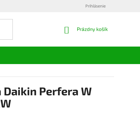
Prihlásenie
NÁKUPNÝ
Prázdny košík
KOŠÍK
a Daikin Perfera W
kW