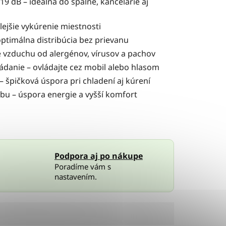
19 dB – ideálna do spálne, kancelárie aj
lejšie vykúrenie miestnosti
ptimálna distribúcia bez prievanu
e vzduchu od alergénov, vírusov a pachov
ládanie – ovládajte cez mobil alebo hlasom
– špičková úspora pri chladení aj kúrení
u – úspora energie a vyšší komfort
Podpora aj po nákupe
Poradíme vám s
nastavením.