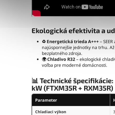
Ekologická efektivita a u
♻️ Energetická trieda A+++
– SEER 
najúspornejšie jednotky na trhu. A
bezplatného zdroja.
🌍 Chladivo R32
– ekologické chlad
voľba pre moderné domácnosti.
📊 Technické špecifikácie:
kW (FTXM35R + RXM35R)
Parameter
Chladiaci výkon