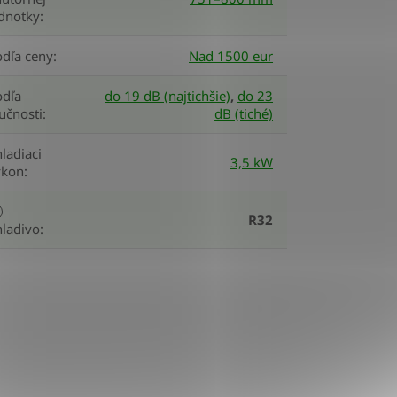
ednotky
:
odľa ceny
:
Nad 1500 eur
odľa
do 19 dB (najtichšie)
,
do 23
učnosti
:
dB (tiché)
ladiaci
3,5 kW
ýkon
:
R32
hladivo
: