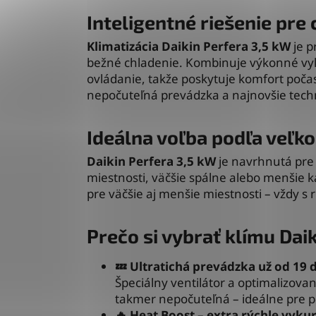
Inteligentné riešenie pre 
Klimatizácia Daikin Perfera 3,5 kW
je p
bežné chladenie. Kombinuje výkonné vyku
ovládanie, takže poskytuje komfort poča
nepočuteľná prevádzka a najnovšie techn
Ideálna voľba podľa veľko
Daikin Perfera 3,5 kW
je navrhnutá pre 
miestnosti, väčšie spálne alebo menšie k
pre väčšie aj menšie miestnosti – vždy s
Prečo si vybrať klímu Dai
💤 Ultratichá prevádzka už od 19 
Špeciálny ventilátor a optimalizovan
takmer nepočuteľná – ideálne pre p
🔥 Heat Boost – extra rýchle vyku