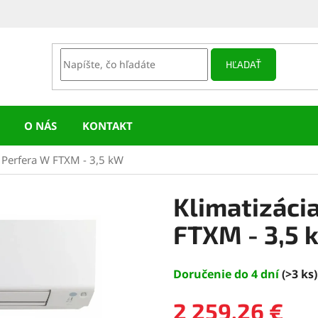
HĽADAŤ
O NÁS
KONTAKT
n Perfera W FTXM - 3,5 kW
Klimatizáci
FTXM - 3,5 
Doručenie do 4 dní
(>3 ks)
2 259,26 €