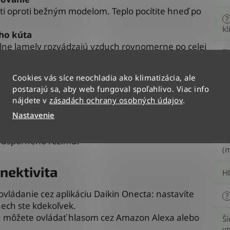
sti oproti bežným modelom. Teplo pocítite hneď po
?
kl
ho kúta
álne lamely rozvádzajú vzduch rovnomerne po celej
T
kl
iltrácia
Cookies vás síce neochladia ako klimatizácia, ale
r aktívne rozkladá alergény, vírusy aj nepríjemné
postarajú sa, aby web fungoval spoľahlivo. Viac info
a postarajú o čistý vzduch – ideálne pre alergikov či
F
nájdete v
zásadách ochrany osobných údajov
.
Nastavenie
vzduchu mimo osoby a pri neprítomnosti
?
mi
o úsporného režimu.
(m
nektivita
H
vládanie cez aplikáciu Daikin Onecta: nastavíte
?
nech ste kdekoľvek.
iu môžete ovládať hlasom cez Amazon Alexa alebo
Ší
vn