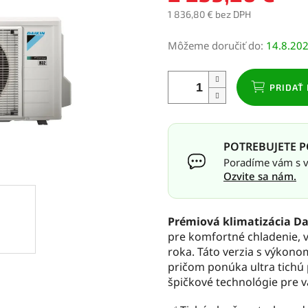
1 836,80 € bez DPH
Jednotková
Môžeme doručiť do:
14.8.20
cena:
PRIDAŤ 
POTREBUJETE P
Poradíme vám s vý
Ozvite sa nám.
Prémiová klimatizácia Dai
pre komfortné chladenie, v
roka. Táto verzia s výkono
pričom ponúka ultra tichú
špičkové technológie pre 