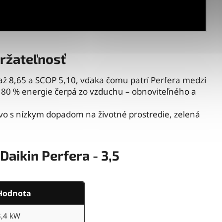
držateľnosť
až 8,65 a SCOP 5,10, vďaka čomu patrí Perfera medzi
ž 80 % energie čerpá zo vzduchu – obnoviteľného a
ivo s nízkym dopadom na životné prostredie, zelená
 Daikin Perfera - 3,5
Hodnota
3,4 kW