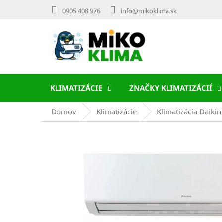
Prejsť
0905 408 976
info@mikoklima.sk
na
obsah
KLIMATIZÁCIE
ZNAČKY KLIMATIZÁCIÍ
Domov
Klimatizácie
Klimatizácia Daiki