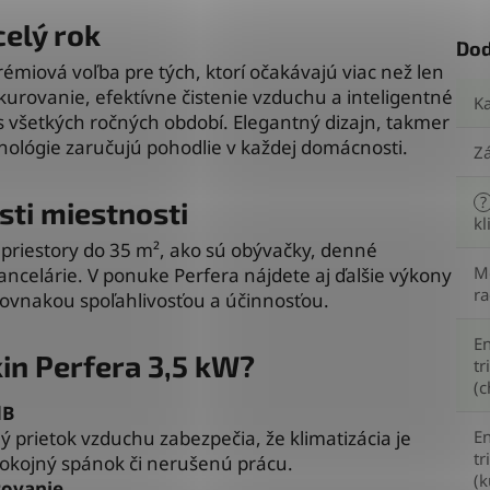
celý rok
Dod
rémiová voľba pre tých, ktorí očakávajú viac než len
rovanie, efektívne čistenie vzduchu a inteligentné
Ka
s všetkých ročných období. Elegantný dizajn, takmer
ológie zaručujú pohodlie v každej domácnosti.
Z
?
sti miestnosti
kl
priestory do 35 m², ako sú obývačky, denné
M
ancelárie. V ponuke Perfera nájdete aj ďalšie výkony
r
 rovnakou spoľahlivosťou a účinnosťou.
En
kin Perfera 3,5 kW?
tr
(c
dB
ý prietok vzduchu zabezpečia, že klimatizácia je
En
tr
okojný spánok či nerušenú prácu.
(k
rovanie