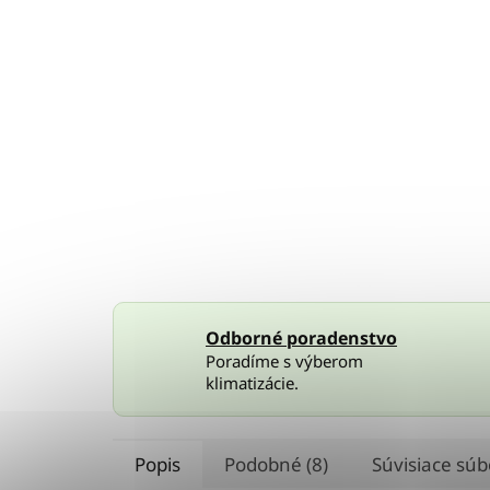
Odborné poradenstvo
Poradíme s výberom
klimatizácie.
Popis
Podobné (8)
Súvisiace súb